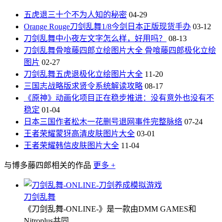
五虎退三十个不为人知的秘密
04-29
Orange Rouge刀剑乱舞1/8今剑日本正版现货手办
03-12
刀剑乱舞中小夜左文字怎么样，好用吗？
08-13
刀剑乱舞骨喰藤四郎立绘图片大全 骨喰藤四郎极化立绘
图片
02-27
刀剑乱舞五虎退极化立绘图片大全
11-20
三国志战略版求贤令系统解读攻略
08-17
《原神》动画化项目正在稳步推进：没有意外也没有不
稳定
01-04
日本三国作者松木一花删号退网事件完整脉络
07-24
王者荣耀蒙犽高清皮肤图片大全
03-01
王者荣耀韩信皮肤图片大全
11-04
与博多藤四郎相关的作品
更多 +
刀剑乱舞
《刀剑乱舞-ONLINE-》是一款由DMM GAMES和
Nitroplus共同...