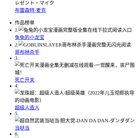
布雷森特·麦克
作品榜单
1.
兔兔的小龙宝
2.
哥布林杀手
3.
死亡开关
4.
超级人造人
5.
当哒当
6.