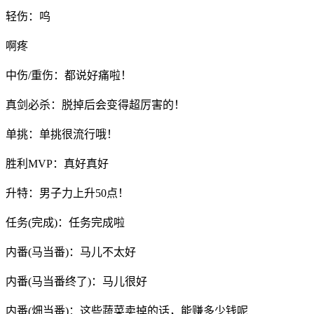
轻伤：呜
啊疼
中伤/重伤：都说好痛啦！
真剑必杀：脱掉后会变得超厉害的！
单挑：单挑很流行哦！
胜利MVP：真好真好
升特：男子力上升50点！
任务(完成)：任务完成啦
内番(马当番)：马儿不太好
内番(马当番终了)：马儿很好
内番(畑当番)：这些蔬菜卖掉的话，能赚多少钱呢