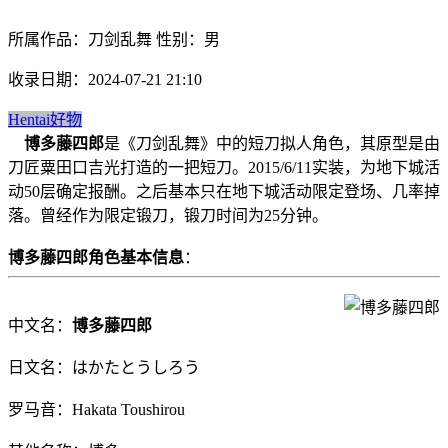
所属作品：刀剑乱舞 性别：男
收录日期：2024-07-21 21:10
Hentai好物
博多藤四郎
是《刀剑乱舞》中的短刀拟人角色，其原型是由
刀匠粟田口吉光打造的一把短刀。2015/6/11实装，为地下城活
动50层确定报酬。之后基本只在地下城活动限定登场、几率掉
落。曾经作为限定锻刀，锻刀时间为25分钟。
博多藤四郎角色基本信息
：
中文名：
博多藤四郎
日文名：はかたとうしろう
罗马音：Hakata Toushirou