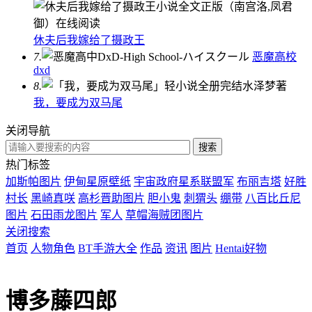
休夫后我嫁给了摄政王
7.
恶魔高校
dxd
8.
我，要成为双马尾
关闭导航
热门标签
加斯帕图片
伊甸星原壁纸
宇宙政府星系联盟军
布丽吉塔
好胜
村长
黑崎真咲
高杉晋助图片
胆小鬼
刺猬头
绷带
八百比丘尼
图片
石田雨龙图片
军人
草帽海贼团图片
关闭搜索
首页
人物角色
BT手游大全
作品
资讯
图片
Hentai好物
博多藤四郎