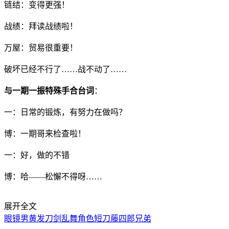
链结：变得更强！
战绩：拜读战绩啦！
万屋：贸易很重要！
破坏已经不行了……战不动了……
与一期一振特殊手合台词
：
一：日常的锻炼，有努力在做吗？
博：一期哥来检查啦！
一：好，做的不错
博：哈——松懈不得呀……
展开全文
眼镜男
黄发
刀剑乱舞角色
短刀
藤四郎兄弟