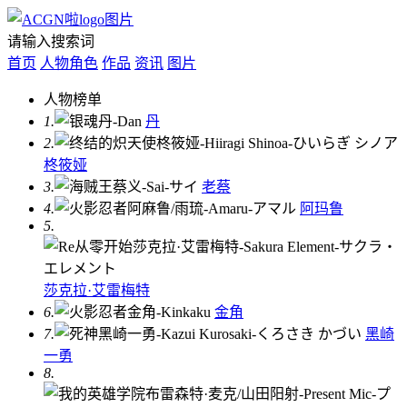
请输入搜索词
首页
人物角色
作品
资讯
图片
人物榜单
1.
丹
2.
柊筱娅
3.
老蔡
4.
阿玛鲁
5.
莎克拉·艾雷梅特
6.
金角
7.
黑崎
一勇
8.