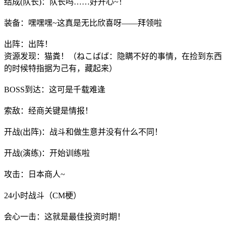
结成(队长)：队长吗……好开心~！
装备：嘿嘿嘿~这真是无比欣喜呀——拜领啦
出阵：出阵！
资源发现：猫粪！（ねこばば：隐瞒不好的事情，在捡到东西
的时候特指据为己有，藏起来）
BOSS到达：这可是千载难逢
索敌：经商关键是情报！
开战(出阵)：战斗和做生意并没有什么不同！
开战(演练)：开始训练啦
攻击：日本商人~
24小时战斗（CM梗）
会心一击：这就是最佳投资时期！