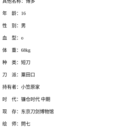
其他名称：博多
年 龄：16
性 别：男
血 型：o
体 重：68kg
种 类：短刀
刀 派：粟田口
持有者：小笠原家
时 代：镰仓时代 中期
现 存：东京刀剑博物馆
绘 师：問七