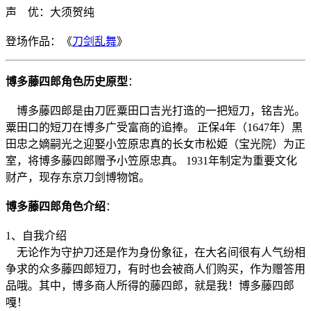
声 优：大须贺纯
登场作品：《
刀剑乱舞
》
博多藤四郎角色历史原型
：
博多藤四郎是由刀匠粟田口吉光打造的一把短刀，铭吉光。
粟田口的短刀在博多广受富商的追捧。 正保4年（1647年）黒
田忠之嫡嗣光之迎娶小笠原忠真的长女市松姫（宝光院）为正
室，将博多藤四郎赠予小笠原忠真。 1931年制定为重要文化
财产，现存东京刀剑博物馆。
博多藤四郎角色介绍
：
1、自我介绍
无论作为守护刀还是作为身份象征，在大名间很有人气纷相
争求的众多藤四郎短刀，有时也会被商人们购买，作为赠答用
品哦。其中，博多商人所得的藤四郎，就是我！博多藤四郎
嘎！