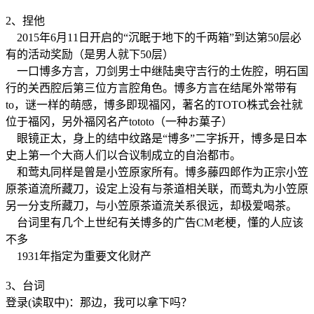
2、捏他
2015年6月11日开启的“沉眠于地下的千两箱”到达第50层必
有的活动奖励（是男人就下50层）
一口博多方言，刀剑男士中继陆奥守吉行的土佐腔，明石国
行的关西腔后第三位方言腔角色。博多方言在结尾外常带有
to，谜一样的萌感，博多即现福冈，著名的TOTO株式会社就
位于福冈，另外福冈名产tototo（一种お菓子）
眼镜正太，身上的结中纹路是“博多”二字拆开，博多是日本
史上第一个大商人们以合议制成立的自治都市。
和莺丸同样是曾是小笠原家所有。博多藤四郎作为正宗小笠
原茶道流所藏刀，设定上没有与茶道相关联，而莺丸为小笠原
另一分支所藏刀，与小笠原茶道流关系很远，却极爱喝茶。
台词里有几个上世纪有关博多的广告CM老梗，懂的人应该
不多
1931年指定为重要文化财产
3、台词
登录(读取中)：那边，我可以拿下吗？