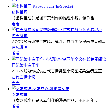
看看
虚构推理
《虚构推理》是城平京创作的推理小说，该作也...
看看
逆天战神
ACGN啦为你提供古风、战斗、热血类型漫画逆天战...
古风漫画
看看
医妃染尘奏玉笙
ACGN啦为你提供古代言情类型小说医妃染尘奏玉笙...
古代言情小说
看看
女友成堆
《女友成堆》是弘幸创作的漫画作品，于2020年...
看看