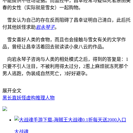
不能提供不在场证据。而监控中，昌幸经常与疑似死者原田美
春的女性（实际就是雪女）一起购物。
雪女认为自己的存在反而阻碍了昌幸证明自己清白，此后托
付其他妖怪求助
岩永琴子
。
雪女喜好人类的食物，而且也会接触与雪女有关的文学作
品，曾经让昌幸活着回去就读读小泉八云的作品。
向岩永琴子咨询与人类的相处模式之后，得到的答复是：1
只要不引人注目，不被利用得太过分，2惹上麻烦就冻死那个
男人逃跑，伪装成自然死亡，3好好避孕。
展开全文
黑长直
妖怪
虚构推理人物
大战魂