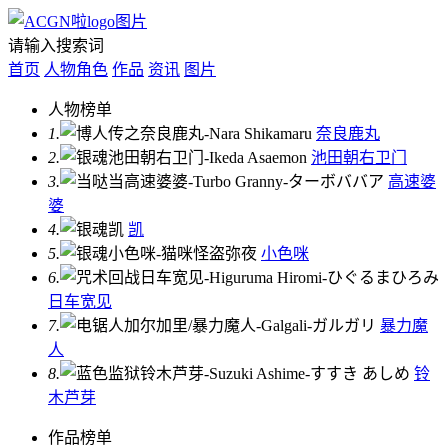
请输入搜索词
首页
人物角色
作品
资讯
图片
人物榜单
1.
奈良鹿丸
2.
池田朝右卫门
3.
高速婆
婆
4.
凯
5.
小色咪
6.
日车宽见
7.
暴力魔
人
8.
铃
木芦芽
作品榜单