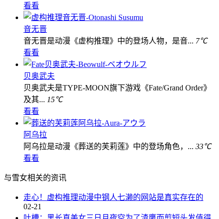
看看
音无晋
音无晋是动漫《虚构推理》中的登场人物，是音...
7℃
看看
贝奥武夫
贝奥武夫是TYPE-MOON旗下游戏《Fate/Grand Order》
及其...
15℃
看看
阿乌拉
阿乌拉是动漫《葬送的芙莉莲》中的登场角色，...
33℃
看看
与雪女相关的资讯
走心！虚构推理动漫中钢人七濑的网站是真实存在的
02-21
吐槽：黑长直美女三日月夜空为了渣鹰而剪短头发值得