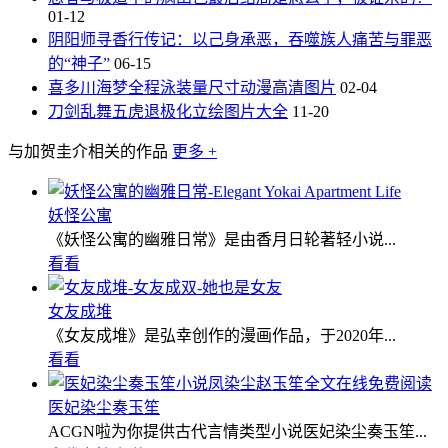
01-12
阴阳师寻香行传记：以己身承恶‌，吞噬族人痛苦与罪恶
的“神子”
06-15
喜多川海梦全程泳装量尺寸动漫高清图片
02-04
刀剑乱舞五虎退极化立绘图片大全
11-20
与加贺圭介相关的作品
更多 +
妖怪公寓
《妖怪公寓的幽雅日常》是由香月日轮著轻小说...
看看
女友成堆
《女友成堆》是弘幸创作的漫画作品，于2020年...
看看
医妃染尘奏玉笙
ACGN啦为你提供古代言情类型小说医妃染尘奏玉笙...