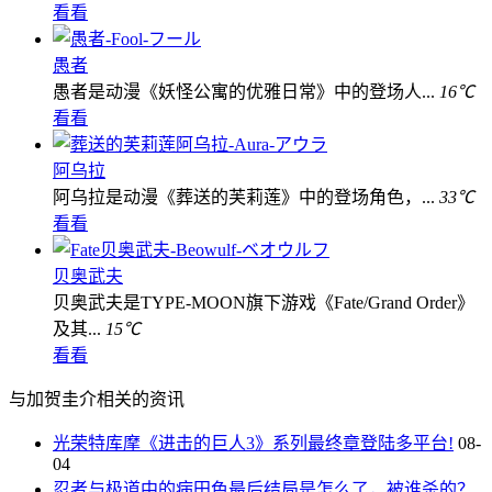
看看
愚者
愚者是动漫《妖怪公寓的优雅日常》中的登场人...
16℃
看看
阿乌拉
阿乌拉是动漫《葬送的芙莉莲》中的登场角色，...
33℃
看看
贝奥武夫
贝奥武夫是TYPE-MOON旗下游戏《Fate/Grand Order》
及其...
15℃
看看
与加贺圭介相关的资讯
光荣特库摩《进击的巨人3》系列最终章登陆多平台!
08-
04
忍者与极道中的病田色最后结局是怎么了，被谁杀的？