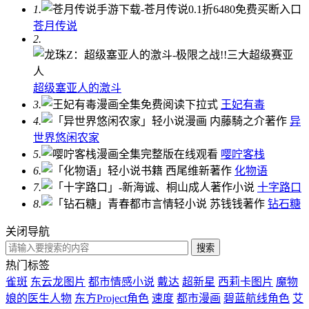
1.
苍月传说
2.
超级塞亚人的激斗
3.
王妃有毒
4.
异
世界悠闲农家
5.
嘤咛客栈
6.
化物语
7.
十字路口
8.
钻石糖
关闭导航
热门标签
雀斑
东云龙图片
都市情感小说
戴达
超新星
西莉卡图片
魔物
娘的医生人物
东方Project角色
速度
都市漫画
碧蓝航线角色
艾