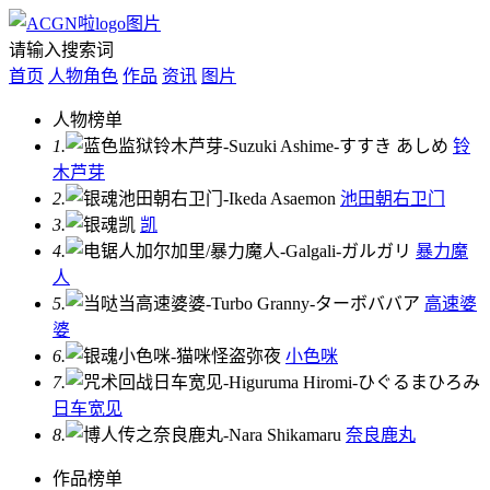
请输入搜索词
首页
人物角色
作品
资讯
图片
人物榜单
1.
铃
木芦芽
2.
池田朝右卫门
3.
凯
4.
暴力魔
人
5.
高速婆
婆
6.
小色咪
7.
日车宽见
8.
奈良鹿丸
作品榜单