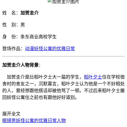
姓 名：
加贺圭介
性 别：男
身 份：条东商业高校学生
登场作品：
动漫妖怪公寓的优雅日常
加贺圭介人物背景
：
加贺圭介是比稻叶夕士大一届的学生，
稻叶夕士
住在学校宿
舍时的舍友之一，沉默寡言，稻叶夕士认为他是一个不好相处
的人，曾经想跟他搭话却被他骂了一顿。不过后来稻叶夕士搬
回妖怪公寓住之前也有跟他好好道别。
展开全文
眼镜男
妖怪公寓的优雅日常人物