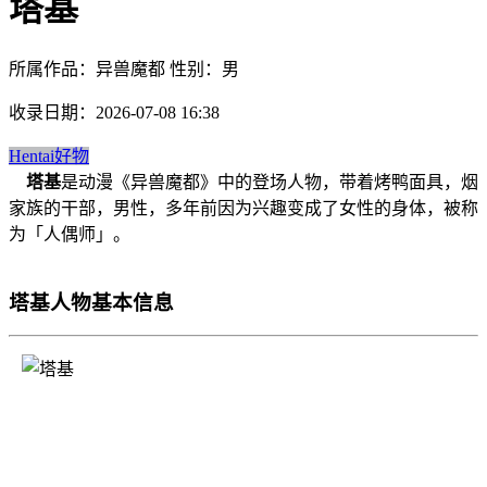
塔基
所属作品：异兽魔都 性别：男
收录日期：2026-07-08 16:38
Hentai好物
塔基
是动漫《异兽魔都》中的登场人物，带着烤鸭面具，烟
家族的干部，男性，多年前因为兴趣变成了女性的身体，被称
为「人偶师」。
塔基人物基本信息