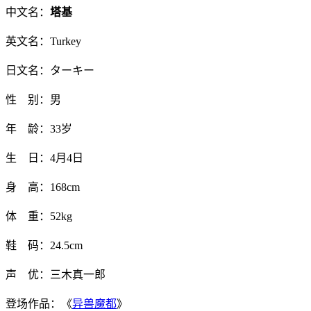
中文名：
塔基
英文名：Turkey
日文名：ターキー
性 别：男
年 龄：33岁
生 日：4月4日
身 高：168cm
体 重：52kg
鞋 码：24.5cm
声 优：三木真一郎
登场作品：《
异兽魔都
》