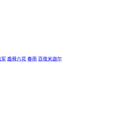
鬼军
盾舜六花
春雨
百夜米迦尔