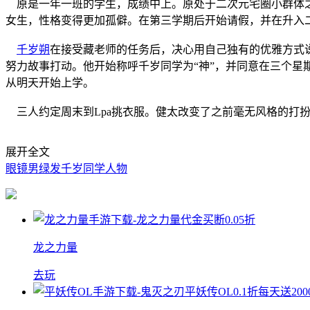
原是一年一班的学生，成绩中上。原处于二次元宅圈小群体之
女生，性格变得更加孤僻。在第三学期后开始请假，并在升入
千岁朔
在接受藏老师的任务后，决心用自己独有的优雅方式
努力故事打动。他开始称呼千岁同学为“神”，并同意在三个星
从明天开始上学。
三人约定周末到Lpa挑衣服。健太改变了之前毫无风格的打
展开全文
眼镜男
绿发
千岁同学人物
龙之力量
去玩