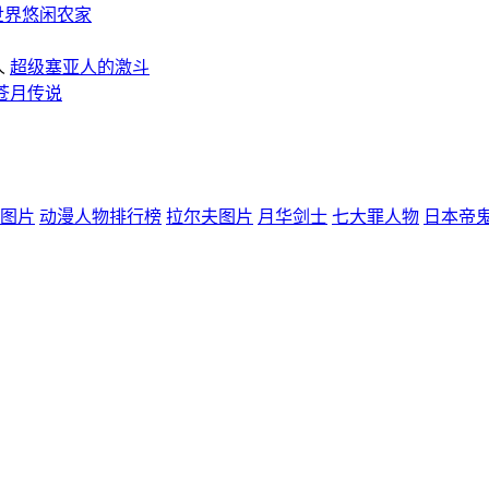
世界悠闲农家
超级塞亚人的激斗
苍月传说
图片
动漫人物排行榜
拉尔夫图片
月华剑士
七大罪人物
日本帝