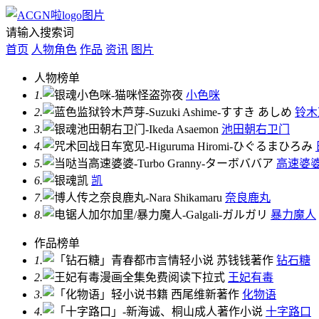
请输入搜索词
首页
人物角色
作品
资讯
图片
人物榜单
1.
小色咪
2.
铃木
3.
池田朝右卫门
4.
5.
高速婆
6.
凯
7.
奈良鹿丸
8.
暴力魔人
作品榜单
1.
钻石糖
2.
王妃有毒
3.
化物语
4.
十字路口