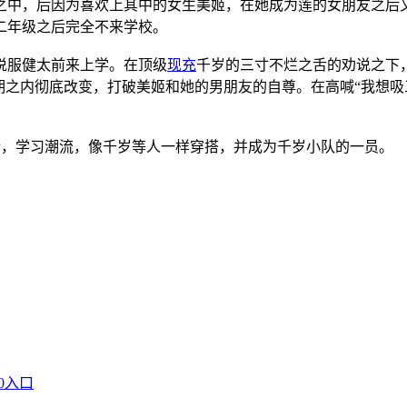
中，后因为喜欢上其中的女生美姬，在她成为莲的女朋友之后
二年级之后完全不来学校。
说服健太前来上学。在顶级
现充
千岁的三寸不烂之舌的劝说之下
期之内彻底改变，打破美姬和她的男朋友的自尊。在高喊“我想吸
扮，学习潮流，像千岁等人一样穿搭，并成为千岁小队的一员。