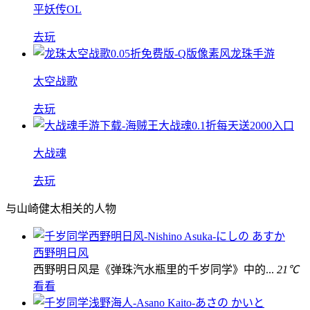
平妖传OL
去玩
太空战歌
去玩
大战魂
去玩
与山崎健太相关的人物
西野明日风
西野明日风是《弹珠汽水瓶里的千岁同学》中的...
21℃
看看