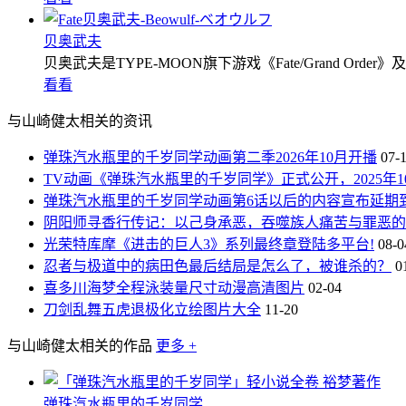
贝奥武夫
贝奥武夫是TYPE-MOON旗下游戏《Fate/Grand Order》及
看看
与山崎健太相关的资讯
弹珠汽水瓶里的千岁同学动画第二季2026年10月开播
07-
TV动画《弹珠汽水瓶里的千岁同学》正式公开，2025年1
弹珠汽水瓶里的千岁同学动画第6话以后的内容宣布延期到20
阴阳师寻香行传记：以己身承恶‌，吞噬族人痛苦与罪恶的
光荣特库摩《进击的巨人3》系列最终章登陆多平台!
08-0
忍者与极道中的病田色最后结局是怎么了，被谁杀的？
0
喜多川海梦全程泳装量尺寸动漫高清图片
02-04
刀剑乱舞五虎退极化立绘图片大全
11-20
与山崎健太相关的作品
更多 +
弹珠汽水瓶里的千岁同学