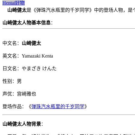
Hentai好物
山崎健太
是《弹珠汽水瓶里的千岁同学》中的登场人物，是
山崎健太人物基本信息
：
中文名：
山崎健太
英文名：Yamazaki Kenta
日文名：やまざき けんた
性别：男
声优：宫崎雅也
登场作品：《
弹珠汽水瓶里的千岁同学
》
山崎健太人物背景
：