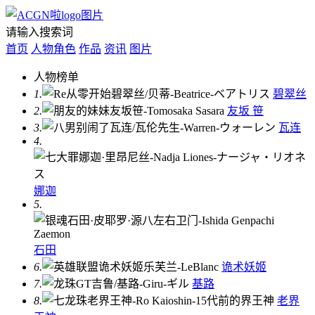
请输入搜索词
首页
人物角色
作品
资讯
图片
人物榜单
1.
碧翠丝
2.
友坂 笹
3.
瓦连
4.
娜迦
5.
石田
6.
诡术妖姬
7.
基路
8.
老界