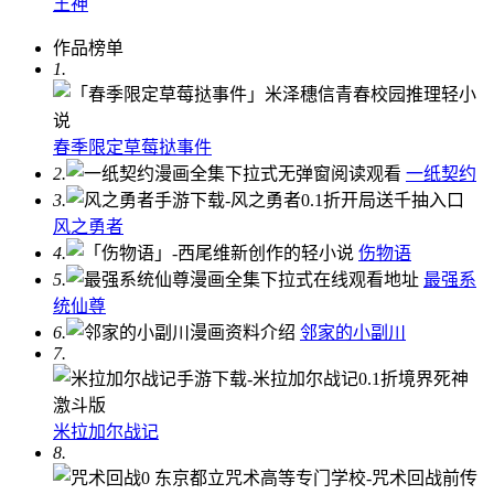
王神
作品榜单
1.
春季限定草莓挞事件
2.
一纸契约
3.
风之勇者
4.
伤物语
5.
最强系
统仙尊
6.
邻家的小副川
7.
米拉加尔战记
8.