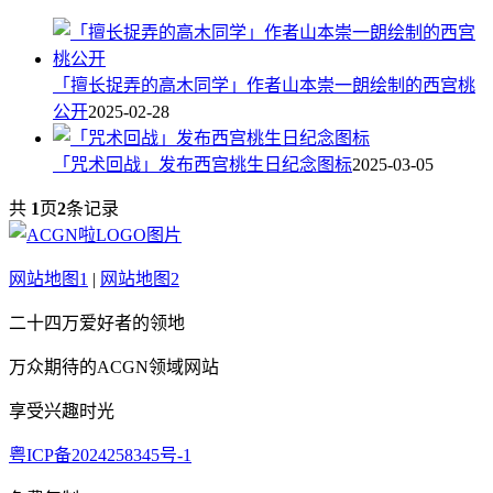
「擅长捉弄的高木同学」作者山本崇一朗绘制的西宫桃
公开
2025-02-28
「咒术回战」发布西宫桃生日纪念图标
2025-03-05
共
1
页
2
条记录
网站地图1
|
网站地图2
二十四万爱好者的领地
万众期待的ACGN领域网站
享受兴趣时光
粤ICP备2024258345号-1