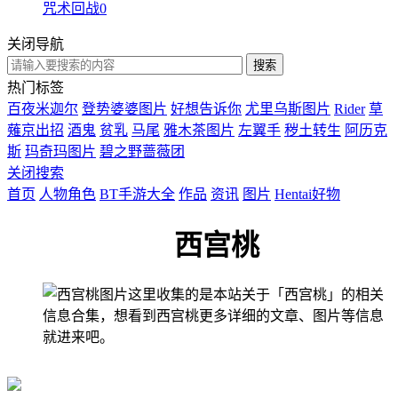
咒术回战0
关闭导航
热门标签
百夜米迦尔
登势婆婆图片
好想告诉你
尤里乌斯图片
Rider
草
薙京出招
酒鬼
贫乳
马尾
雅木茶图片
左翼手
秽土转生
阿历克
斯
玛奇玛图片
碧之野蔷薇团
关闭搜索
首页
人物角色
BT手游大全
作品
资讯
图片
Hentai好物
西宫桃
这里收集的是本站关于「西宫桃」的相关
信息合集，想看到西宫桃更多详细的文章、图片等信息
就进来吧。