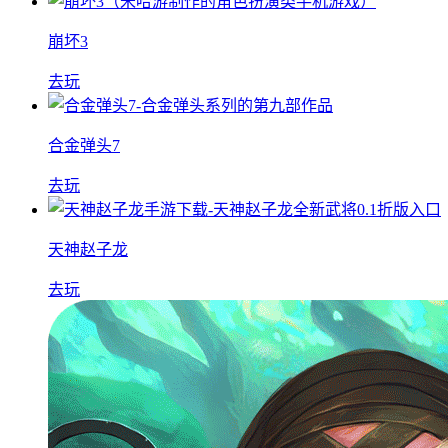
崩坏3
去玩
合金弹头7
去玩
天神赵子龙
去玩