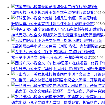
镇国天师小说李长风萧玉如全本完结在线阅读观看
2025-0
轩辕医尊小说全本完结【姬凡汪小颜】阅读无弹窗
2025-0
神爸无双小说全文(高啸天叶雪儿)完整版在线无弹窗阅读
无敌神眼高手小说全文免费（刘阳,洛依）完整版阅读
202
龙王令小说全文（陈平,苏雨琪）完整版在线阅读
2025-06-
困龙升天小说全文（华秋,钟思菱）在线观看，修行千年
下山当天，美女总裁拉着我同居小说全文阅读，开篇爽点
一品蛊王小说全文完结在线观看，剧情热血，矛盾冲突激
怒龙出狱小说全文阅读无弹窗，优质爽文，长篇热血，剧