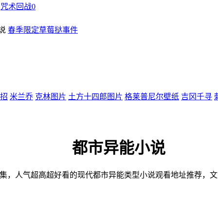
咒术回战0
春季限定草莓挞事件
招
米兰乔
克林图片
土方十四郎图片
格莱普尼尔壁纸
吉冈千寻
都市异能小说
合集，人气超高超好看的现代都市异能类型小说观看地址推荐，