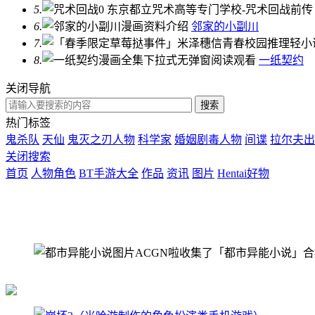
5.
6.
邻家的小副川
7.
8.
一纸契约
关闭导航
热门标签
鬼杀队
天仙
鬼灭之刃人物
科学家
婚姻剧毒人物
间谍
拉尔夫出
关闭搜索
首页
人物角色
BT手游大全
作品
资讯
图片
Hentai好物
ACGN啦收集了「都市异能小说」