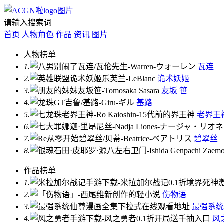
请输入搜索词
首页
人物角色
作品
资讯
图片
人物榜单
1.
瓦连
2.
诡术妖姬
3.
友坂 笹
4.
基路
5.
老界王
6.
7.
碧翠丝
8.
作品榜单
1.
2.
伤物语
3.
最强系统
4.
风