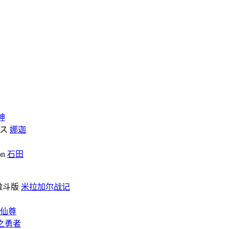
神
娜迦
石田
米拉加尔战记
仙尊
之勇者