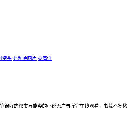
刺猬头
弗利萨图片
火属性
文笔很好的都市异能类的小说无广告弹窗在线观看，书荒不发愁