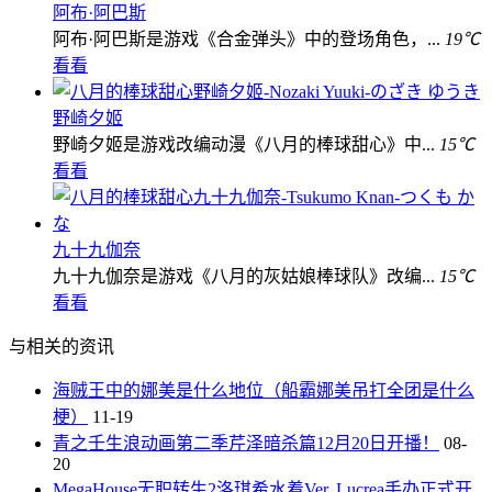
阿布·阿巴斯
阿布·阿巴斯是游戏《合金弹头》中的登场角色，...
19℃
看看
野崎夕姬
野崎夕姬是游戏改编动漫《八月的棒球甜心》中...
15℃
看看
九十九伽奈
九十九伽奈是游戏《八月的灰姑娘棒球队》改编...
15℃
看看
与相关的资讯
海贼王中的娜美是什么地位（船霸娜美吊打全团是什么
梗）
11-19
青之壬生浪动画第二季芹泽暗杀篇12月20日开播！
08-
20
MegaHouse无职转生2洛琪希水着Ver. Lucrea手办正式开