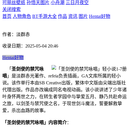
可丽丝壁纸
孙悟天图片
小舟潮
三日月夜空
关闭搜索
首页
人物角色
BT手游大全
作品
资讯
图片
Hentai好物
作者：淡群赤
收录日期：2025-05-04 20:46
Hentai好物
「
圣剑使的禁咒咏
唱
」是淡群赤光著作、refeia负责插画，GA文库所属的轻小
说。该作单行本由SB Creative出版，繁体中文版由尖端出版社
代理出版。作品亦改编成同名电视动画。该小说讲述了少年诸
叶身怀两世之力，在转生者学园中与挚爱五月、静乃共赴命运
之旅，以剑圣与禁咒使之名，于现世剑斗魔法，誓要解救挚
爱，杀出血路的故事。
「圣剑使的禁咒咏唱」内容简介
：