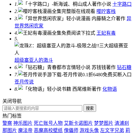
1.
十字路口
2.
嘤咛客栈
3.
异
世界悠闲农家
4.
王妃有毒
5.
超级塞亚人的激斗
6.
钻石糖
7.
苍月传说
8.
化物语
关闭导航
热门标签
警察
神乐图片
死亡账号人物
艾斯卡诺图片
梦梦图片
清浦刹
那图片
魔法帝
恶魔高校壁纸
傀儡师
游戏头像
左文字兄弟
莉