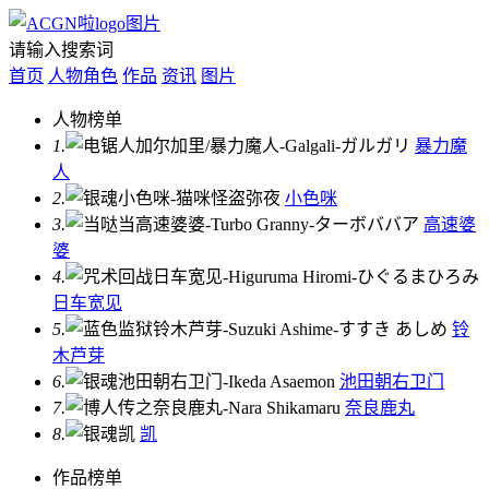
请输入搜索词
首页
人物角色
作品
资讯
图片
人物榜单
1.
暴力魔
人
2.
小色咪
3.
高速婆
婆
4.
日车宽见
5.
铃
木芦芽
6.
池田朝右卫门
7.
奈良鹿丸
8.
凯
作品榜单