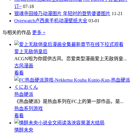
订~
07-18
银魂寺田绫乃动漫图片 年轻时的登势婆婆图片
11-21
Overwatch卢西奥手机动漫壁纸大全
03-01
与相关的作品
更多 +
爱上无敌俏皇后
ACGN啦为你提供古风、恋爱类型漫画爱上无敌俏皇...
古风漫画
看看
热血硬派
《热血硬派》是热血系列在FC上的第一部作品，是...
热血系列游戏
看看
情醉未央