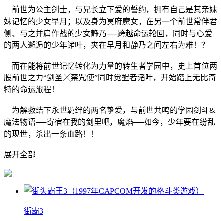
前世为公主剑士，与兄长立下爱的誓约，拥有自己是其亲妹
妹记忆的少女早月；以及身为冥府魔女，在另一个前世常伴君
侧、与之并肩作战的少女静乃──跨越命运轮回，同时与心爱
的两人邂逅的少年诸叶，夹在早月和静乃之间左右为难！？
而在能将前世记忆转化为力量的转生者学园中，史上首位两
股前世之力“剑圣╳禁咒使”同时觉醒者诸叶，开始踏上无比奇
特的命运旅程！
为解救结下永世羁绊的两名挚爱，与前世共鸣的学园剑斗&
魔法物语──寄宿在我的剑里吧，魔焰──如今，少年要在纷乱
的现世，杀出一条血路！！
展开全部
街霸3