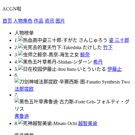
ACGN啦
首页
人物角色
作品
资讯
图片
人物榜单
1.
姿 三十郎
2.
竹下
3.
鲸奈
4.
希丹
5.
伊藤止
6.
法那提欧
7.
弗鲁迪
8.
越智美谕