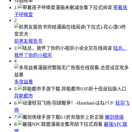
作品榜单
1.
带着孩
子呼唤爱
2.
前男友报告书
3.
陆总，
我怀了你的小祖宗
4.
多攻益善
5.
异能都市
6.
轻羽飞
扬
7.
魔剑侠缘
8.
最强NPC联
盟