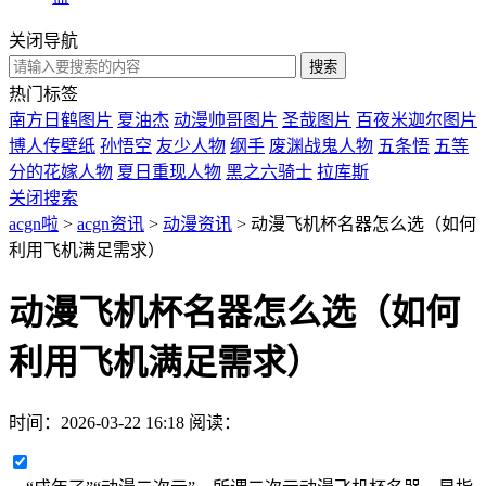
关闭导航
热门标签
南方日鹤图片
夏油杰
动漫帅哥图片
圣哉图片
百夜米迦尔图片
博人传壁纸
孙悟空
友少人物
纲手
废渊战鬼人物
五条悟
五等
分的花嫁人物
夏日重现人物
黑之六骑士
拉库斯
关闭搜索
acgn啦
>
acgn资讯
>
动漫资讯
> 动漫飞机杯名器怎么选（如何
利用飞机满足需求）
动漫飞机杯名器怎么选（如何
利用飞机满足需求）
时间：
2026-03-22 16:18
阅读：