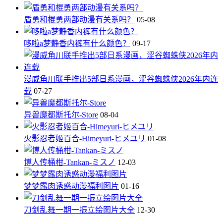
盾勇和棍勇两部动漫有关系吗？
05-08
哆啦a梦静香内裤有什么颜色？
09-17
漫威角川联手推出5部日系漫画，涩谷蜘蛛侠2026年内连
载
07-27
异兽魔都斯托尔-Store
08-04
火影忍者姬百合-Himeyuri-ヒメユリ
01-08
博人传桶柑-Tankan-ミスノ
12-03
梦梦露肉诱惑动漫福利图片
01-16
刀剑乱舞一期一振立绘图片大全
12-30