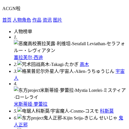
ACGN啦
首页
人物角色
作品
资讯
图片
人物榜单
1.
塞拉芙尔·西迪
2.
高木
3.
宇宙
人
4.
米斯蒂娅·萝蕾拉
5.
科斯莫
6.
鬼
人正邪