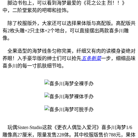
脚边书包上，可以看到海梦最爱的《花之公主 烈！！》
中，二阶堂紫苑的吧唧和挂饰。
除了校服版外，大家还可以选择果体版与高配版。高配版共
有2枚头雕+2只主体+2个地台，可以直接摆出两款喜多川雕
像。
全果造型的海梦线条匀称完美，纤细又有肉的读模身姿绝对
养眼！入手豪华版的绅士们可以抢先
五条新菜
一步，细细品味
喜多川的每一寸肌肤细节哈。
玩偶Sister-Studio这款《更衣人偶坠入爱河》喜多川海梦1/6
雕像高27厘米，限量发售228体。其中校服版售价788元，果体