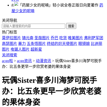
8.
药
屋少女的呢喃
关闭导航
热门标签
莫伊拉图片
镇元斋
圣哉图片
乔巴
吃货
唯美图片
弗利萨军团
高瑟图片
暴力
五条悟图片
终结的炽天使图片
眼镜娘
比迪丽
图片
电锯人图片
超新星
关闭搜索
acgn啦
>
acgn资讯
>
动漫资讯
> 玩偶Sister喜多川海梦可脱手
办：比五条更早一步欣赏老婆的果体身姿
玩偶Sister喜多川海梦可脱手
办：比五条更早一步欣赏老婆
的果体身姿