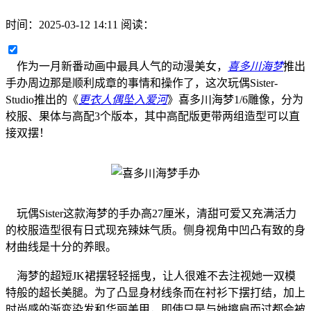
时间：
2025-03-12 14:11
阅读：
作为一月新番动画中最具人气的动漫美女，
喜多川海梦
推出
手办周边那是顺利成章的事情和操作了，这次玩偶Sister-
Studio推出的《
更衣人偶坠入爱河
》喜多川海梦1/6雕像，分为
校服、果体与高配3个版本，其中高配版更带两组造型可以直
接双摆！
玩偶Sister这款海梦的手办高27厘米，清甜可爱又充满活力
的校服造型很有日式现充辣妹气质。侧身视角中凹凸有致的身
材曲线是十分的养眼。
海梦的超短JK裙摆轻轻摇曳，让人很难不去注视她一双模
特般的超长美腿。为了凸显身材线条而在衬衫下摆打结，加上
时尚感的渐变染发和华丽美甲，即使只是与她擦肩而过都会被