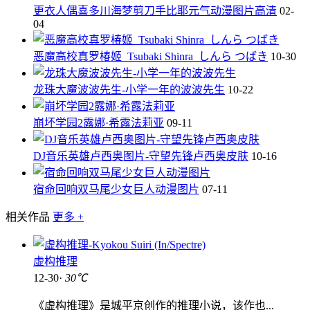
更衣人偶喜多川海梦剪刀手比耶元气动漫图片高清
02-
04
恶魔高校真罗椿姬_Tsubaki Shinra_しんら つばき
10-30
龙珠大魔波波先生-小学一年的波波先生
10-22
崩坏学园2露娜·希露法莉亚
09-11
DJ音乐英雄卢西奥图片-守望先锋卢西奥皮肤
10-16
宿命回响双马尾少女巨人动漫图片
07-11
相关作品
更多 +
虚构推理
12-30·
30℃
《虚构推理》是城平京创作的推理小说，该作也...