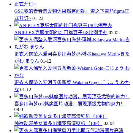
GSC我的青春恋爱物语果然有问题。雪之下雪乃figma正
式开订~
01-23
ANIPLEX克服太阳的灶门祢豆子1/8比例手办
05-05
更衣人偶坠入爱河喜多川海梦/玛琳-Kitagawa Marin-きた
がわ まりん
01-12
更衣人偶坠入爱河五条新菜-Wakana Gojo-ごじょう わか
な
01-12
喜多川海梦cos魅魔图片动漫，展现顶级尤物的魅力！
08-01
纯欲动漫美女喜多川海梦高清壁纸（10P）
02-04