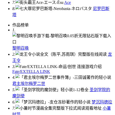
7.
Ace
8.
尼罗巴斯
塔
作品榜单
1.
黎明召唤
2.
龙
王令
3.
Fate/EXTELLA LINK
4.
君主埃尔梅罗二世
5.
圣剑学院的
魔剑使
6.
梦沉玛德拉
7.
小暑
时节