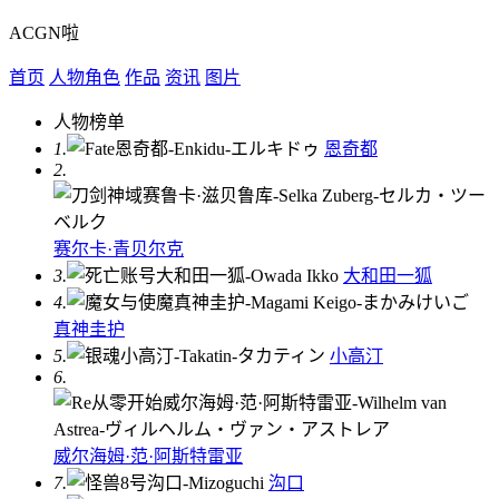
ACGN啦
首页
人物角色
作品
资讯
图片
人物榜单
1.
恩奇都
2.
赛尔卡·青贝尔克
3.
大和田一狐
4.
真神圭护
5.
小高汀
6.
威尔海姆·范·阿斯特雷亚
7.
沟口