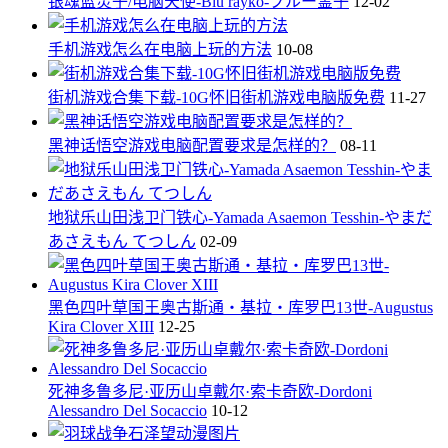
银魂蓝灵子/电脑天使-Blu rayko-ブルー霊子
12-02
手机游戏怎么在电脑上玩的方法
10-08
街机游戏合集下载-10G怀旧街机游戏电脑版免费
11-27
黑神话悟空游戏电脑配置要求是怎样的？
08-11
地狱乐山田浅卫门铁心-Yamada Asaemon Tesshin-やまだ
あさえもん てつしん
02-09
黑色四叶草国王奥古斯通・基拉・库罗巴13世-Augustus
Kira Clover XIII
12-25
死神多鲁多尼·亚历山卓戴尔·索卡奇欧-Dordoni
Alessandro Del Socaccio
10-12