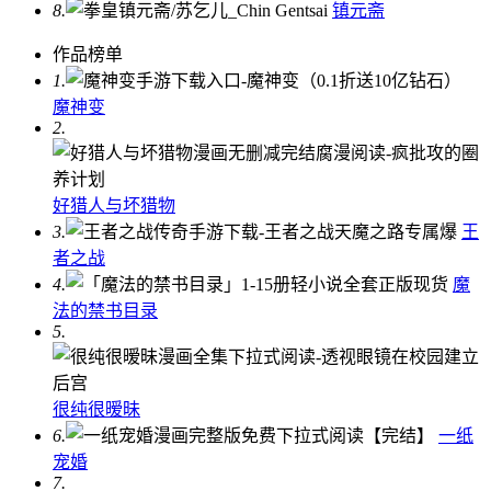
8.
镇元斋
作品榜单
1.
魔神变
2.
好猎人与坏猎物
3.
王
者之战
4.
魔
法的禁书目录
5.
很纯很暧昧
6.
一纸
宠婚
7.