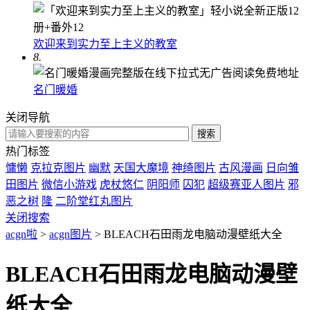
欢迎来到实力至上主义的教室
8.
名门暖婚
关闭导航
热门标签
慵懒
克拉克图片
幽默
天国大魔境
神绮图片
古风漫画
日向雏
田图片
微信小游戏
虎杖悠仁
阴阳师
囚犯
超级赛亚人图片
邪
恶之树
隆
二阶堂红丸图片
关闭搜索
acgn啦
>
acgn图片
> BLEACH石田雨龙电脑动漫壁纸大全
BLEACH石田雨龙电脑动漫壁
纸大全