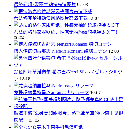
最终幻想7爱丽丝动漫高清图片
02-03
蒂法洛克哈特动漫风格图片高清下载
12-07
蒂法的格斗家服壁纸，性感无袖豹纹旗袍装太美了！
06-04
博人传练切古那志-Nerikiri Konashi-練切コナシ
12-03
黑色四叶草诺赛尔·希尔巴-Nozel Silva-ノゼル・シルヴ
ァ
12-18
龙珠超纳里拉马-Narirama-ナリラーマ
10-07
航海王路飞x娜美超甜图片，路飞娜美真的CP感十足很
般配！
03-02