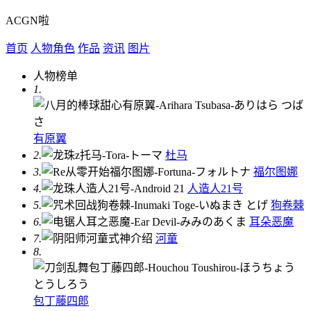
ACGN啦
首页
人物角色
作品
资讯
图片
人物榜单
1.
有原翼
2.
杜马
3.
福尔图娜
4.
人造人21号
5.
狗卷棘
6.
耳朵恶魔
7.
河童
8.
包丁藤四郎