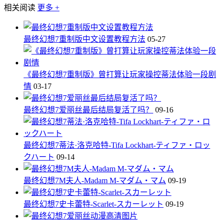
相关阅读
更多 +
最终幻想7重制版中文设置教程方法
05-27
《最终幻想7重制版》曾打算让玩家操控蒂法体验一段剧
情
03-17
最终幻想7爱丽丝最后结局复活了吗？
09-16
最终幻想7蒂法·洛克哈特-Tifa Lockhart-ティファ・ロッ
クハート
09-14
最终幻想7M夫人-Madam M-マダム・マム
09-19
最终幻想7史卡蕾特-Scarlet-スカーレット
09-19