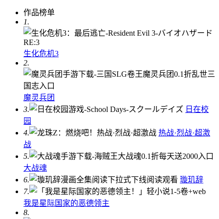
作品榜单
1.
生化危机3
2.
魔灵兵团
3.
日在校
园
4.
热战·烈战·超激
战
5.
大战魂
6.
璇玑辞
7.
我是星际国家的恶德领主
8.