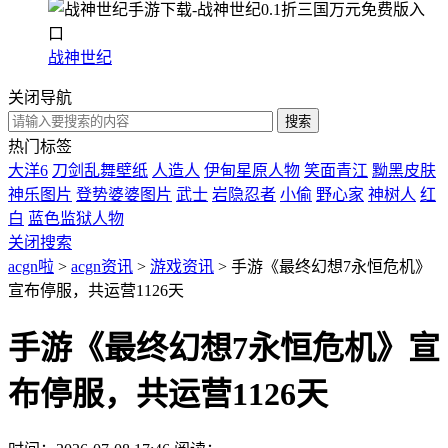
战神世纪
关闭导航
热门标签
大洋6
刀剑乱舞壁纸
人造人
伊甸星原人物
笑面青江
黝黑皮肤
神乐图片
登势婆婆图片
武士
岩隐忍者
小偷
野心家
神树人
红
白
蓝色监狱人物
关闭搜索
acgn啦
>
acgn资讯
>
游戏资讯
> 手游《最终幻想7永恒危机》
宣布停服，共运营1126天
手游《最终幻想7永恒危机》宣
布停服，共运营1126天