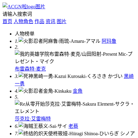
请输入搜索词
首页
人物角色
作品
资讯
图片
人物榜单
1.
阿玛鲁
2.
布雷森特·麦克
3.
黑崎
一勇
4.
金角
5.
莎克拉·艾雷梅特
6.
老蔡
7.