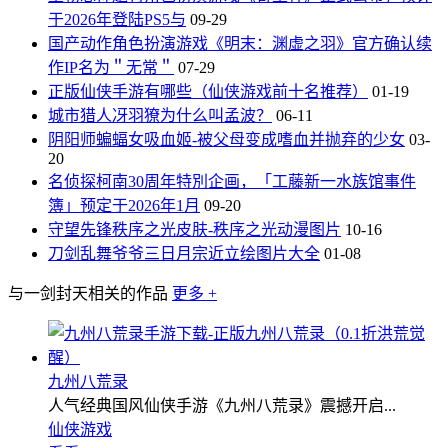
于2026年登陆PS5与
09-29
国产动作角色扮演游戏《明末：渊虚之羽》官方确认续
作IP名为＂无常＂
07-29
正版仙侠手游有哪些（仙侠游戏前十名推荐）
01-19
城市猎人冴羽獠为什么叫孟波？
06-11
阴阳师蝙蝠女吸血姬-被父母变成嗜血并抛弃的少女
03-
20
名侦探柯南30周年特別企画，「工藤新一水族馆事件
簿」预定于2026年1月
09-20
守望先锋秩序之光皮肤-秩序之光动漫图片
10-16
刀剑乱舞爷爷三日月宗近立绘图片大全
01-08
与一剑封天相关的作品
更多 +
九州八荒录
人气经典国风仙侠手游《九州八荒录》震撼开启...
仙侠游戏