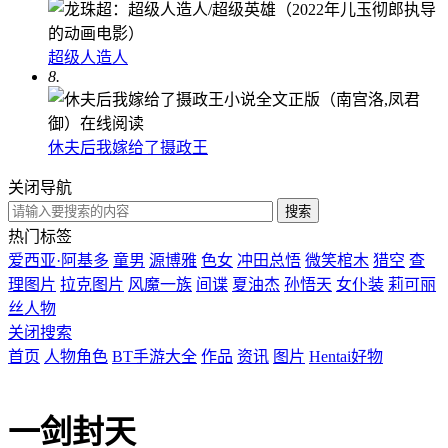
超级人造人
8.
休夫后我嫁给了摄政王
关闭导航
热门标签
爱西亚·阿基多
童男
源博雅
色女
冲田总悟
微笑棺木
猎空
查
理图片
拉克图片
风魔一族
间谍
夏油杰
孙悟天
女仆装
莉可丽
丝人物
关闭搜索
首页
人物角色
BT手游大全
作品
资讯
图片
Hentai好物
一剑封天