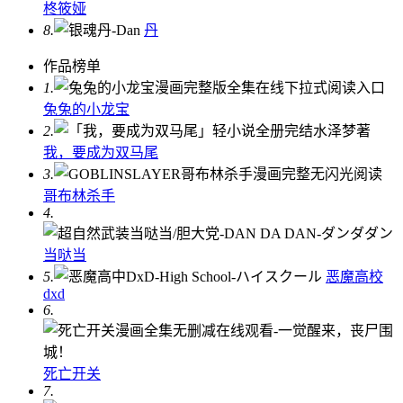
柊筱娅
8.
丹
作品榜单
1.
兔兔的小龙宝
2.
我，要成为双马尾
3.
哥布林杀手
4.
当哒当
5.
恶魔高校
dxd
6.
死亡开关
7.