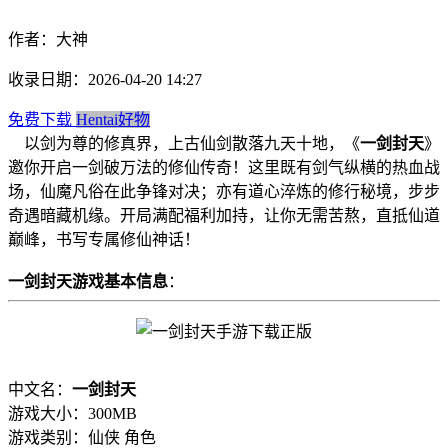
作者：大神
收录日期：2026-04-20 14:27
免费下载
Hentai好物
以剑为尊的修真界，上古仙剑散落九天十地，《
一剑封天
》
邀你开启一剑破万法的修仙传奇！这里既有剑气纵横的热血战
场，仙魔凡俗在此争锋对决；亦有道心淬炼的修行秘境，步步
奇遇暗藏机缘。开局满配福利加持，让你无需苦熬，直抵仙道
巅峰，书写专属修仙神话！
一剑封天游戏基本信息
：
中文名：
一剑封天
游戏大小：300MB
游戏类别：仙侠 角色