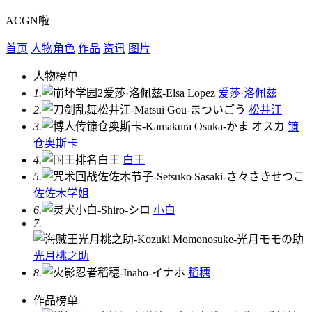
ACGN啦
首页
人物角色
作品
资讯
图片
人物榜单
1.
爱莎·洛佩兹
2.
松井江
3.
镰
仓奥斯卡
4.
白王
5.
佐佐木学姐
6.
小白
7.
光月桃之助
8.
稻穗
作品榜单