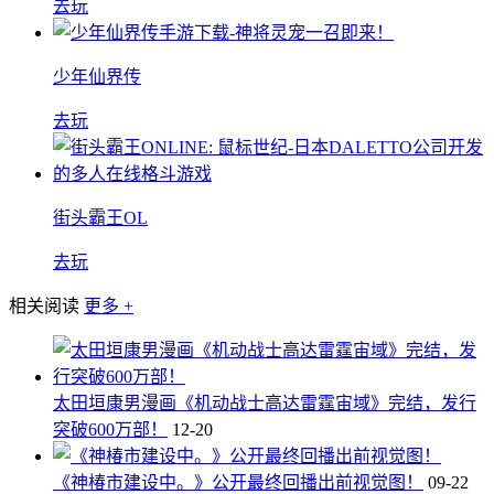
去玩
少年仙界传
去玩
街头霸王OL
去玩
相关阅读
更多 +
太田垣康男漫画《机动战士高达雷霆宙域》完结，发行
突破600万部！
12-20
《神椿市建设中。》公开最终回播出前视觉图！
09-22