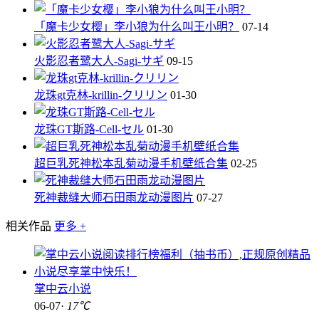
「魔卡少女樱」李小狼为什么叫王小明？
07-14
火影忍者鹭大人-Sagi-サギ
09-15
龙珠gt克林-krillin-クリリン
01-30
龙珠GT斯路-Cell-セル
01-30
超巨乳死神松本乱菊动漫手机壁纸合集
02-25
死神裁缝大师石田雨龙动漫图片
07-27
相关作品
更多 +
掌中云小说
06-07·
17℃