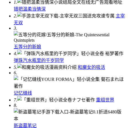
1.
错把温柔当情深
2.
主宰
无双
3.
五等分的新娘
4.
弹珠汽水瓶里的千岁同学
5.
和魔女的吸活
6.
记忆缝线
7.
重组世界
8.
新盗墓笔记