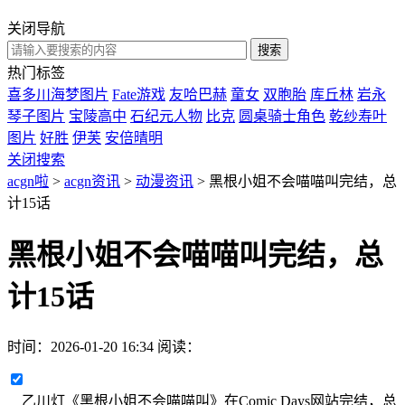
关闭导航
热门标签
喜多川海梦图片
Fate游戏
友哈巴赫
童女
双胞胎
库丘林
岩永
琴子图片
宝陵高中
石纪元人物
比克
圆桌骑士角色
乾纱寿叶
图片
好胜
伊芙
安倍晴明
关闭搜索
acgn啦
>
acgn资讯
>
动漫资讯
> 黑根小姐不会喵喵叫完结，总
计15话
黑根小姐不会喵喵叫完结，总
计15话
时间：
2026-01-20 16:34
阅读：
乙川灯《黑根小姐不会喵喵叫》在Comic Days网站完结，总