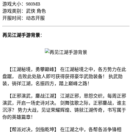
游戏大小：980MB
游戏类别：武侠 角色
开服时间：动态开服
再见江湖手游背景
：
【江湖秘境，勇攀巅峰】 在江湖秘境之中，各方势力在此
盘踞， 击败此处敌人即可获得获得豪华武勋装备！ 执武勋
装，徜徉江湖，名振四方，踏上巅峰之路！
【正邪演武，鏖战江湖】 江湖正邪，恩怨交织，每周正邪
演武，开启一场史诗对决。 剑舞弦歌之际，正邪鏖战，谁主
沉浮？ 势力大战，见证荣耀辉煌、铸就江湖传奇，书写属于
你的英雄篇章！
【帮派对决，剑指乾坤】 在江湖之中，各帮各派争锋相