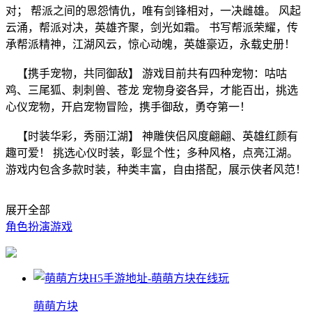
对； 帮派之间的恩怨情仇，唯有剑锋相对，一决雌雄。 风起
云涌，帮派对决，英雄齐聚，剑光如霜。 书写帮派荣耀，传
承帮派精神，江湖风云，惊心动魄，英雄豪迈，永载史册！
【携手宠物，共同御敌】 游戏目前共有四种宠物：咕咕
鸡、三尾狐、刺刺兽、苍龙 宠物身姿各异，才能百出，挑选
心仪宠物，开启宠物冒险，携手御敌，勇夺第一！
【时装华彩，秀丽江湖】 神雕侠侣风度翩翩、英雄红颜有
趣可爱！ 挑选心仪时装，彰显个性；多种风格，点亮江湖。
游戏内包含多款时装，种类丰富，自由搭配，展示侠者风范！
展开全部
角色扮演游戏
萌萌方块