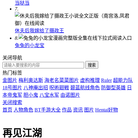
当哒当
7.
休夫后我嫁给了摄政王
8.
兔兔的小龙宝
关闭导航
热门标签
金图片
梅利奥达斯
海老名菜菜图片
虚构推理
Ruler
超能力队
18号图片
八神庵出招
呪術廻戦
碧蓝航线角色
防御型英雄
日
本帝鬼军
胆小鬼
八宝水军
由诺图片
关闭搜索
首页
人物角色
BT手游大全
作品
资讯
图片
Hentai好物
再见江湖