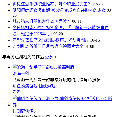
再见江湖手游职业推荐，哪个职业最厉害？
02-26
阴阳师蝙蝠女吸血姬-被父母变成嗜血并抛弃的少女
03-
20
城市猎人冴羽獠为什么叫孟波？
06-11
名侦探柯南30周年特別企画，「工藤新一水族馆事件
簿」预定于2026年1月
09-20
守望先锋秩序之光皮肤-秩序之光动漫图片
10-16
刀剑乱舞爷爷三日月宗近立绘图片大全
01-08
与再见江湖相关的作品
更多 +
沧海一剑
《沧海一剑》是一款非常好玩的纯武侠角色扮演...
角色扮演游戏
仙侠游戏
看看
仙剑奇侠传5