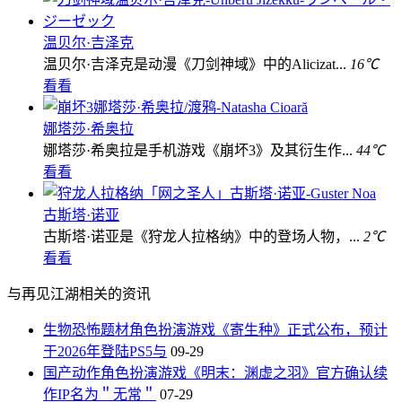
温贝尔·吉泽克
温贝尔·吉泽克是动漫《刀剑神域》中的Alicizat...
16℃
看看
娜塔莎·希奥拉
娜塔莎·希奥拉是手机游戏《崩坏3》及其衍生作...
44℃
看看
古斯塔·诺亚
古斯塔·诺亚是《狩龙人拉格纳》中的登场人物，...
2℃
看看
与再见江湖相关的资讯
生物恐怖题材角色扮演游戏《寄生种》正式公布，预计
于2026年登陆PS5与
09-29
国产动作角色扮演游戏《明末：渊虚之羽》官方确认续
作IP名为＂无常＂
07-29