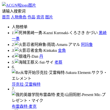
请输入搜索词
首页
人物角色
作品
资讯
图片
人物榜单
1.
黑崎
一勇
2.
阿玛鲁
3.
金角
4.
丹
5.
老蔡
6.
莎克拉·艾雷梅特
7.
布雷森特·麦克