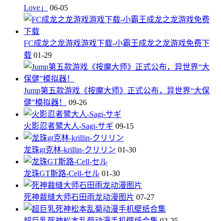
Love」
06-05
FC成龙之龙游戏游戏下载-小霸王成龙之龙游戏免费下
载
01-29
Jump第五款游戏《按魔大师》正式公布，异世界“大保
健”模拟器！
09-26
火影忍者鹭大人-Sagi-サギ
09-15
龙珠gt克林-krillin-クリリン
01-30
龙珠GT斯路-Cell-セル
01-30
死神裁缝大师石田雨龙动漫图片
07-27
超巨乳死神松本乱菊动漫手机壁纸合集
02-25