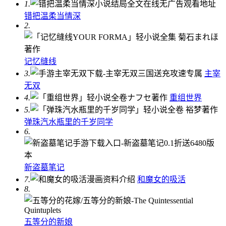
1.
错把温柔当情深
2.
记忆缝线
3.
主宰
无双
4.
重组世界
5.
弹珠汽水瓶里的千岁同学
6.
新盗墓笔记
7.
和魔女的吸活
8.
五等分的新娘