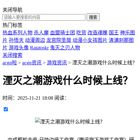
关闭导航
热门标签
热血系列人物
杀人魔
血盟骑士团
吃货
改造魂魄
国王
神乐图
片
孙悟天
动漫周边
龙宫院圣哉
动漫小女孩图片
清浦刹那图
片
游戏头像
Ratatoskr
鬼灭之刃人物
关闭搜索
acgn啦
>
acgn资讯
>
游戏资讯
> 湮灭之潮游戏什么时候上线？
湮灭之潮游戏什么时候上线？
时间：
2025-11-21 18:08
阅读：
由成都蛇夫座·日蚀边缘工作室（腾讯旗下游戏工作室）研