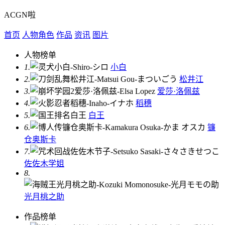
ACGN啦
首页
人物角色
作品
资讯
图片
人物榜单
1.
小白
2.
松井江
3.
爱莎·洛佩兹
4.
稻穗
5.
白王
6.
镰
仓奥斯卡
7.
佐佐木学姐
8.
光月桃之助
作品榜单