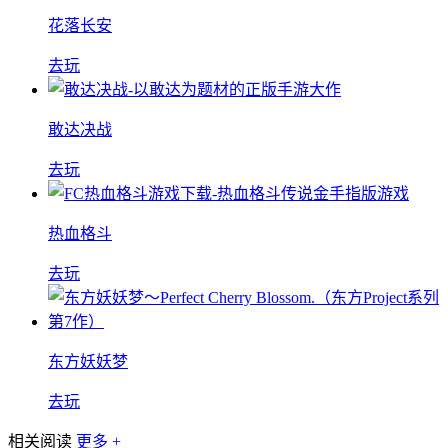
花落长安
去玩
敢达决战
去玩
热血格斗
去玩
东方妖妖梦
去玩
相关阅读
更多 +