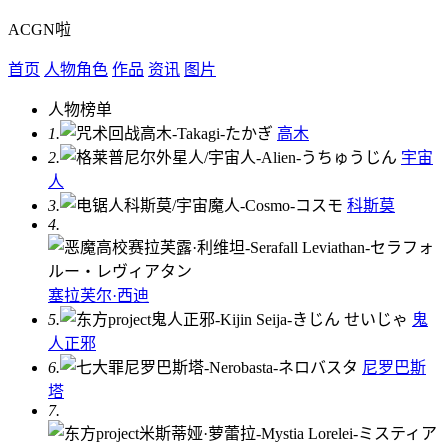
ACGN啦
首页
人物角色
作品
资讯
图片
人物榜单
1.
高木
2.
宇宙
人
3.
科斯莫
4.
塞拉芙尔·西迪
5.
鬼
人正邪
6.
尼罗巴斯
塔
7.