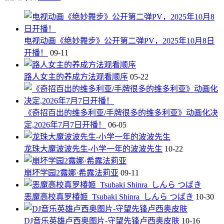
电视动画《绝妙舞步》公开第二弹PV，2025年10月8日
开播！
09-11
路人女主的养成方法观看顺序
05-22
《奇招百出的维多利亚/手牌很多的维多利亚》动画化决
定,2026年7月7日开播！
06-05
龙珠大魔波波先生-小学一年的波波先生
10-22
崩坏学园2露娜·希露法莉亚
09-11
恶魔高校真罗椿姬_Tsubaki Shinra_しんら つばき
10-30
DJ音乐英雄卢西奥图片-守望先锋卢西奥皮肤
10-16