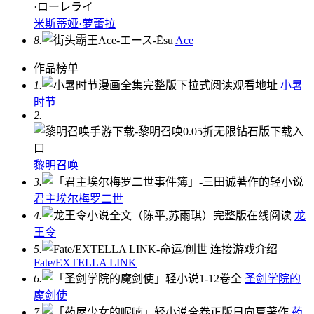
米斯蒂娅·萝蕾拉
8.
Ace
作品榜单
1.
小暑
时节
2.
黎明召唤
3.
君主埃尔梅罗二世
4.
龙
王令
5.
Fate/EXTELLA LINK
6.
圣剑学院的
魔剑使
7.
药