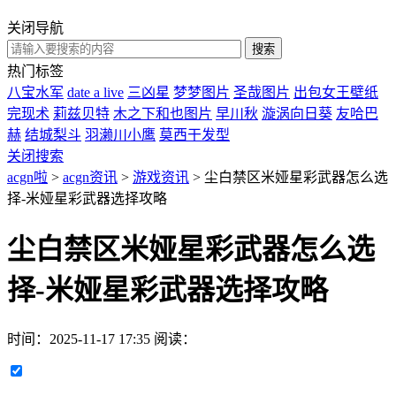
关闭导航
热门标签
八宝水军
date a live
三凶星
梦梦图片
圣哉图片
出包女王壁纸
完现术
莉兹贝特
木之下和也图片
早川秋
漩涡向日葵
友哈巴
赫
结城梨斗
羽濑川小鹰
莫西干发型
关闭搜索
acgn啦
>
acgn资讯
>
游戏资讯
> 尘白禁区米娅星彩武器怎么选
择-米娅星彩武器选择攻略
尘白禁区米娅星彩武器怎么选
择-米娅星彩武器选择攻略
时间：
2025-11-17 17:35
阅读：