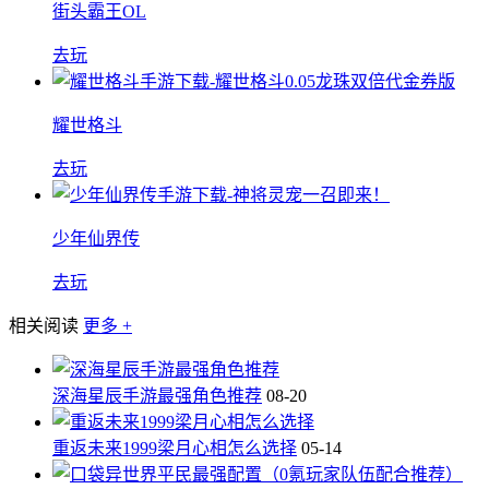
街头霸王OL
去玩
耀世格斗
去玩
少年仙界传
去玩
相关阅读
更多 +
深海星辰手游最强角色推荐
08-20
重返未来1999梁月心相怎么选择
05-14