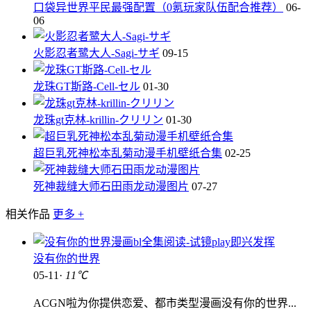
口袋异世界平民最强配置（0氪玩家队伍配合推荐）
06-
06
火影忍者鹭大人-Sagi-サギ
09-15
龙珠GT斯路-Cell-セル
01-30
龙珠gt克林-krillin-クリリン
01-30
超巨乳死神松本乱菊动漫手机壁纸合集
02-25
死神裁缝大师石田雨龙动漫图片
07-27
相关作品
更多 +
没有你的世界
05-11·
11℃
ACGN啦为你提供恋爱、都市类型漫画没有你的世界...