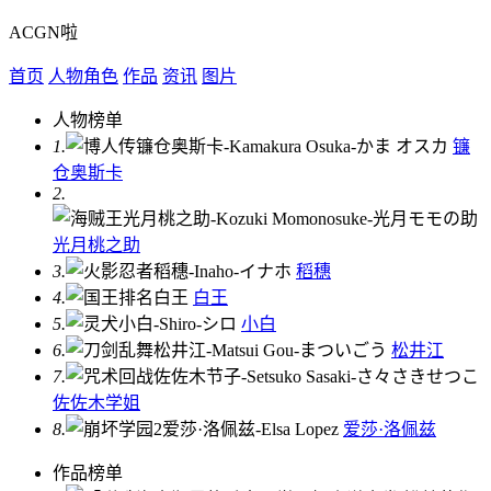
ACGN啦
首页
人物角色
作品
资讯
图片
人物榜单
1.
镰
仓奥斯卡
2.
光月桃之助
3.
稻穗
4.
白王
5.
小白
6.
松井江
7.
佐佐木学姐
8.
爱莎·洛佩兹
作品榜单