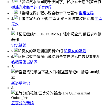
1.
弹珠汽水瓶里的千岁同学
2.
重组世界
3.
主宰
无双
4.
记忆缝线
5.
和魔女的吸活
6.
错把温柔当情深
7.
新盗墓笔记
8.
五等分的新娘