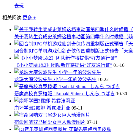
去玩
相关阅读
更多 +
关于我转生变成史莱姆这档事动画第四季什么时候播（萌
回合制RPG单机游戏仙剑奇侠传四重制版正式预告「天
《小小梦魇1&2》团队新作将提供“好友通行证”
01-16
龙珠大魔波波先生-小学一年的波波先生
10-22
恶魔高校真罗椿姬_Tsubaki Shinra_しんら つばき
10-30
崩坏学园2露娜·希露法莉亚
09-11
宿命回响双马尾少女巨人动漫图片
07-11