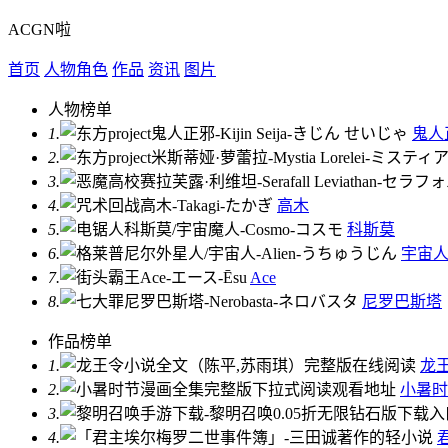
ACGN啦
首页
人物角色
作品
资讯
图片
人物榜单
1.
鬼人
2.
3.
4.
高木
5.
科斯莫
6.
宇宙
7.
Ace
8.
尼罗巴斯塔
作品榜单
1.
龙
2.
小暑时
3.
4.