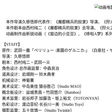
本作导演久慈悟郎代表作：《魔都精兵的奴隶》导演、《狩
本作剧本由西村纯二（《魔都精兵的奴隶》总导演、《狩火
动画制作由新锐动画（《窗边的小豆豆》、《哆啦A梦》系列）和富岳（
【STAFF】
原作：武田一義「ペリリュー -楽園のゲルニカ-」（白泉社
导演：久慈悟郎
剧本：西村纯二・武田一义
角色设计·总作画监督：中森良治
道具设计：岩畑刚一 铃木典孝
机械设计：神菊薰
美术设定：中岛美佳 猿谷胜己（Studio MAO）
概念板设计：益城贵昌・竹田悠介（Bamboo）
美术监督：岩谷邦子 加藤浩・坂上裕文（TOTONYAN）
色彩设计：渡边亚纪·长谷川一美（Studio Toys）
摄影监督：五十岚慎一（Studio Twinkle）