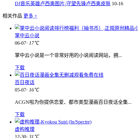
DJ音乐英雄卢西奥图片-守望先锋卢西奥皮肤
10-16
相关作品
更多 +
掌中云小说
06-07·
17℃
掌中云小说是一个非常好用的小说阅读网站，拥...
下载
百日夜话
05-07·
16℃
ACGN啦为你提供恋爱、都市类型漫画百日夜话全集...
下载
虚构推理
12-30·
31℃