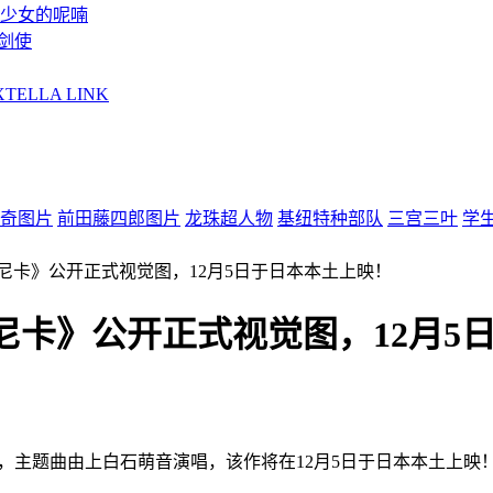
少女的呢喃
剑使
EXTELLA LINK
奇图片
前田藤四郎图片
龙珠超人物
基纽特种部队
三宫三叶
学
尔尼卡》公开正式视觉图，12月5日于日本本土上映！
尼卡》公开正式视觉图，12月5
主题曲由上白石萌音演唱，该作将在12月5日于日本本土上映