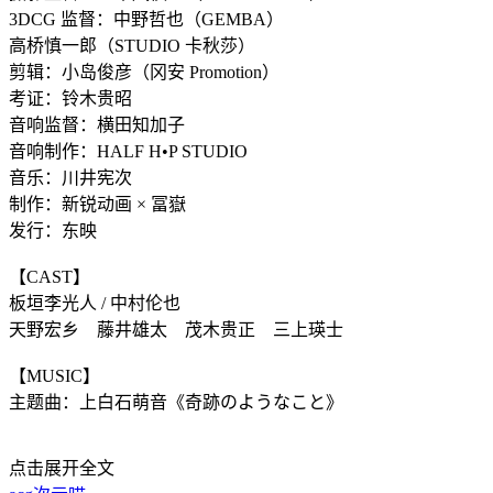
3DCG 监督：中野哲也（GEMBA）
高桥慎一郎（STUDIO 卡秋莎）
剪辑：小岛俊彦（冈安 Promotion）
考证：铃木贵昭
音响监督：横田知加子
音响制作：HALF H•P STUDIO
音乐：川井宪次
制作：新锐动画 × 冨嶽
发行：东映
【CAST】
板垣李光人 / 中村伦也
天野宏乡 藤井雄太 茂木贵正 三上瑛士
【MUSIC】
主题曲：上白石萌音《奇跡のようなこと》
点击展开全文