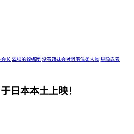
生会长
翠绿的螳螂团
没有辣妹会对阿宅温柔人物
星隐忍者
日于日本本土上映！
！