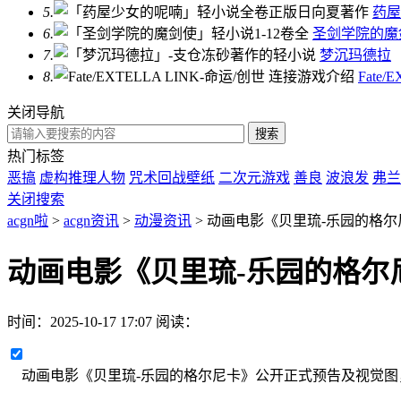
5.
药屋
6.
圣剑学院的魔
7.
梦沉玛德拉
8.
Fate/
关闭导航
热门标签
恶搞
虚构推理人物
咒术回战壁纸
二次元游戏
善良
波浪发
弗兰
关闭搜索
acgn啦
>
acgn资讯
>
动漫资讯
> 动画电影《贝里琉-乐园的格
动画电影《贝里琉-乐园的格尔
时间：
2025-10-17 17:07
阅读：
动画电影《贝里琉-乐园的格尔尼卡》公开正式预告及视觉图，