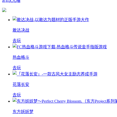
acg次元喵
敢达决战
去玩
热血格斗
去玩
花落长安
去玩
东方妖妖梦