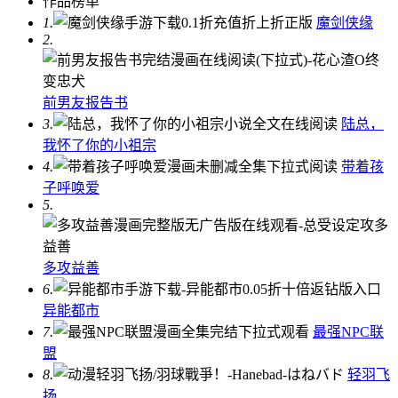
作品榜单
1.
魔剑侠缘
2.
前男友报告书
3.
陆总，
我怀了你的小祖宗
4.
带着孩
子呼唤爱
5.
多攻益善
6.
异能都市
7.
最强NPC联
盟
8.
轻羽飞
扬