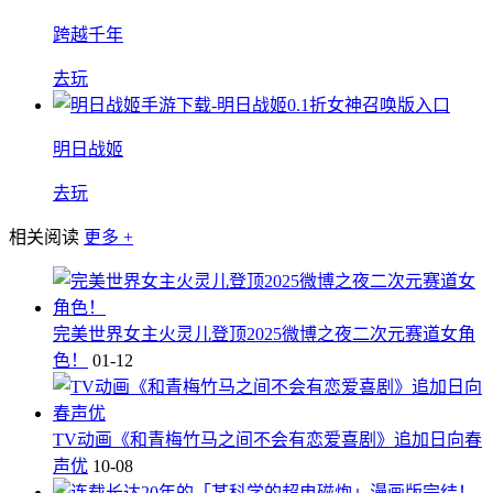
跨越千年
去玩
明日战姬
去玩
相关阅读
更多 +
完美世界女主火灵儿登顶2025微博之夜二次元赛道女角
色！
01-12
TV动画《和青梅竹马之间不会有恋爱喜剧》追加日向春
声优
10-08