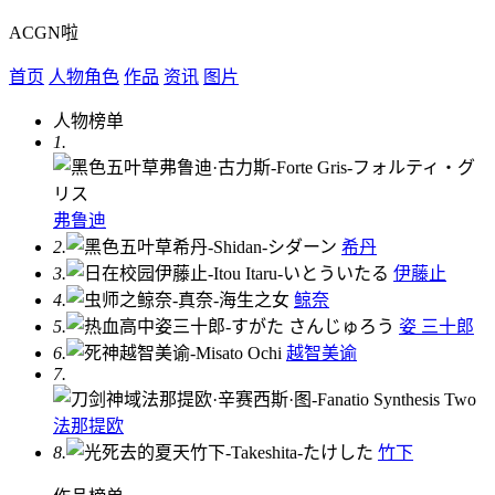
ACGN啦
首页
人物角色
作品
资讯
图片
人物榜单
1.
弗鲁迪
2.
希丹
3.
伊藤止
4.
鲸奈
5.
姿 三十郎
6.
越智美谕
7.
法那提欧
8.
竹下