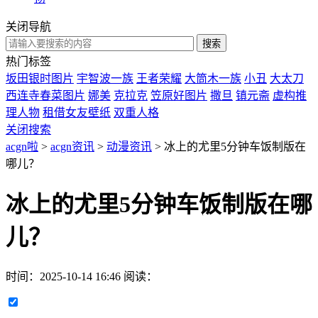
关闭导航
热门标签
坂田银时图片
宇智波一族
王者荣耀
大筒木一族
小丑
大太刀
西连寺春菜图片
娜美
克拉克
笠原好图片
撒旦
镇元斋
虚构推
理人物
租借女友壁纸
双重人格
关闭搜索
acgn啦
>
acgn资讯
>
动漫资讯
> 冰上的尤里5分钟车饭制版在
哪儿？
冰上的尤里5分钟车饭制版在哪
儿？
时间：
2025-10-14 16:46
阅读：