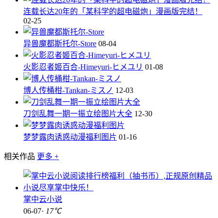
连载长达20年的「某科学的超电磁炮」漫画版完结！
02-25
异兽魔都斯托尔-Store
08-04
火影忍者姬百合-Himeyuri-ヒメユリ
01-08
博人传桶柑-Tankan-ミスノ
12-03
刀剑乱舞一期一振立绘图片大全
12-30
梦梦露肉诱惑动漫福利图片
01-16
相关作品
更多 +
掌中云小说
06-07·
17℃