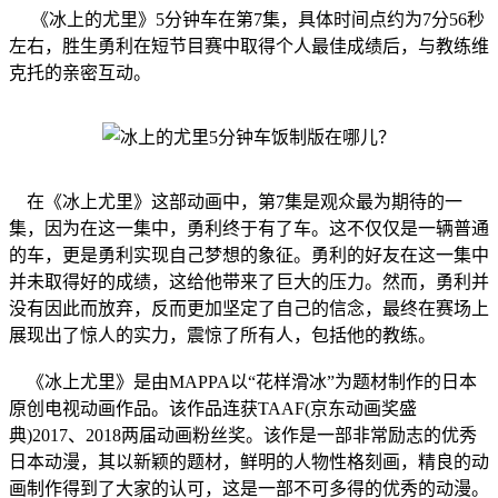
《冰上的尤里》5分钟车在第7集，具体时间点约为
7分56秒
左右‌，
胜生勇利
在短节目赛中取得个人最佳成绩后，与教练
维
克托
的亲密互动。
在《冰上尤里》这部动画中，第7集是观众最为期待的一
集，因为在这一集中，勇利终于有了车。这不仅仅是一辆普通
的车，更是勇利实现自己梦想的象征。勇利的好友在这一集中
并未取得好的成绩，这给他带来了巨大的压力。然而，勇利并
没有因此而放弃，反而更加坚定了自己的信念，最终在赛场上
展现出了惊人的实力，震惊了所有人，包括他的教练。
《冰上尤里》是由MAPPA以“花样滑冰”为题材制作的日本
原创电视动画作品。该作品连获TAAF(京东动画奖盛
典)2017、2018两届动画粉丝奖。该作是一部非常励志的优秀
日本动漫，其以新颖的题材，鲜明的人物性格刻画，精良的动
画制作得到了大家的认可，这是一部不可多得的优秀的动漫。