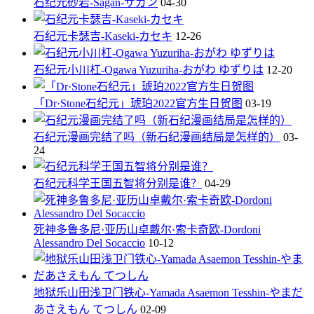
石纪元砂岩-Sagan-サガン
04-30
石纪元卡瑟吉-Kaseki-カセキ
12-26
石纪元小川杠-Ogawa Yuzuriha-おがわ ゆずりは
12-20
「Dr·Stone石纪元」琥珀2022官方生日贺图
03-19
石纪元漫画完结了吗（新石纪漫画结局是怎样的）
03-
24
石纪元科学王国五智将分别是谁？
04-29
死神多鲁多尼·亚历山卓戴尔·索卡奇欧-Dordoni
Alessandro Del Socaccio
10-12
地狱乐山田浅卫门铁心-Yamada Asaemon Tesshin-やまだ
あさえもん てつしん
02-09