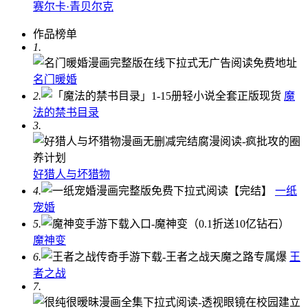
赛尔卡·青贝尔克
作品榜单
1.
名门暖婚
2.
魔
法的禁书目录
3.
好猎人与坏猎物
4.
一纸
宠婚
5.
魔神变
6.
王
者之战
7.