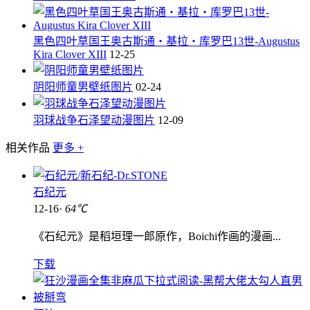
黑色四叶草国王奥古斯通・基拉・库罗巴13世-Augustus
Kira Clover XIII
12-25
阴阳师童男壁纸图片
02-24
羽球战争石泽望动漫图片
12-09
相关作品
更多 +
石纪元
12-16·
64℃
《石纪元》是稻垣理一郎原作，Boichi作画的漫画...
下载