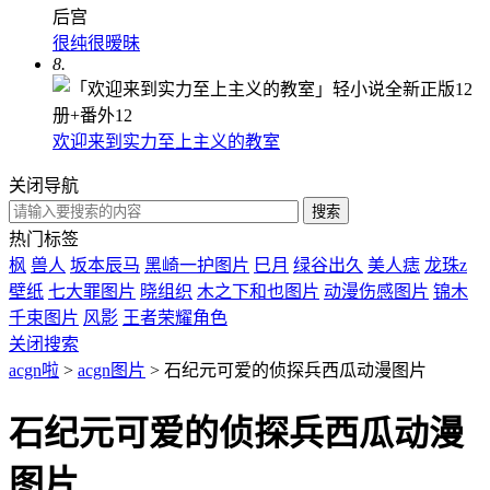
很纯很暧昧
8.
欢迎来到实力至上主义的教室
关闭导航
热门标签
枫
兽人
坂本辰马
黑崎一护图片
巳月
绿谷出久
美人痣
龙珠z
壁纸
七大罪图片
晓组织
木之下和也图片
动漫伤感图片
锦木
千束图片
风影
王者荣耀角色
关闭搜索
acgn啦
>
acgn图片
> 石纪元可爱的侦探兵西瓜动漫图片
石纪元可爱的侦探兵西瓜动漫
图片