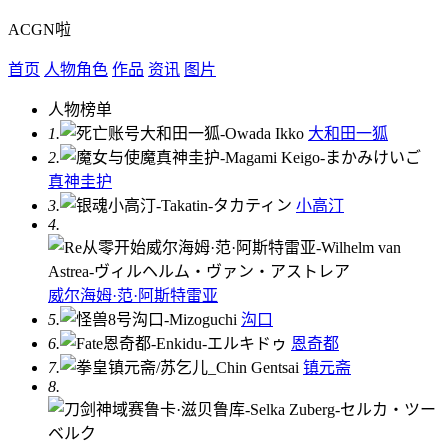
ACGN啦
首页
人物角色
作品
资讯
图片
人物榜单
1.
大和田一狐
2.
真神圭护
3.
小高汀
4.
威尔海姆·范·阿斯特雷亚
5.
沟口
6.
恩奇都
7.
镇元斋
8.