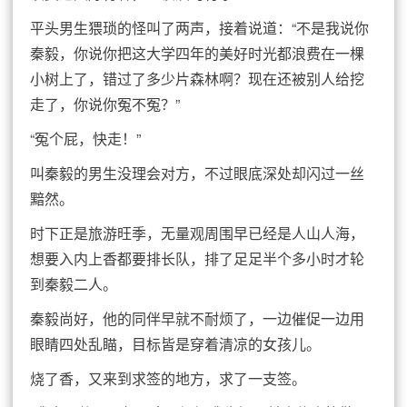
平头男生猥琐的怪叫了两声，接着说道：“不是我说你
秦毅，你说你把这大学四年的美好时光都浪费在一棵
小树上了，错过了多少片森林啊？现在还被别人给挖
走了，你说你冤不冤？”
“冤个屁，快走！”
叫秦毅的男生没理会对方，不过眼底深处却闪过一丝
黯然。
时下正是旅游旺季，无量观周围早已经是人山人海，
想要入内上香都要排长队，排了足足半个多小时才轮
到秦毅二人。
秦毅尚好，他的同伴早就不耐烦了，一边催促一边用
眼睛四处乱瞄，目标皆是穿着清凉的女孩儿。
烧了香，又来到求签的地方，求了一支签。