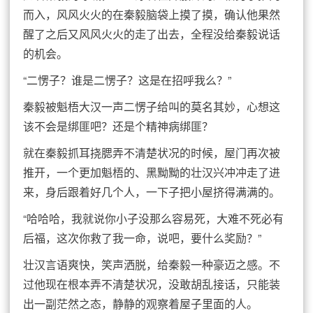
而入，风风火火的在秦毅脑袋上摸了摸，确认他果然
醒了之后又风风火火的走了出去，全程没给秦毅说话
的机会。
“二愣子？谁是二愣子？这是在招呼我么？”
秦毅被魁梧大汉一声二愣子给叫的莫名其妙，心想这
该不会是绑匪吧？还是个精神病绑匪？
就在秦毅抓耳挠腮弄不清楚状况的时候，屋门再次被
推开，一个更加魁梧的、黑黝黝的壮汉兴冲冲走了进
来，身后跟着好几个人，一下子把小屋挤得满满的。
“哈哈哈，我就说你小子没那么容易死，大难不死必有
后福，这次你救了我一命，说吧，要什么奖励？”
壮汉言语爽快，笑声洒脱，给秦毅一种豪迈之感。不
过他现在根本弄不清楚状况，没敢胡乱接话，只能装
出一副茫然之态，静静的观察着屋子里面的人。