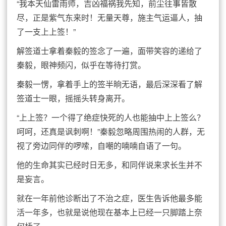
“我本天仙雷雨师，吉凶福祸我先知，前尘往事皆散
尽，正是紫气东来时！无量天尊，施主气运逼人，抽
了一支上上签！”
解签道士拿着秦毅的签念了一遍，面带笑容的递给了
秦毅，眼神频闪，似乎在等待打赏。
秦毅一愣，拿着手上的签半晌无语，最后深深看了解
签道士一眼，摇摇头转身离开。
“上上签？一个得了绝症快死的人也能抽中上上签么？
呵呵，还真是讽刺啊！”秦毅忽略周围热闹的人群，无
视了旁边同伴的啰嗦，自嘲的喃喃自语了一句。
他的生命其实已经时日无多，和同伴说来求长生并不
是妄言。
就在一年前他诊断出了不治之症，医生告诉他最多能
活一年多，也就是说他现在基本上已经一只脚踏上奈