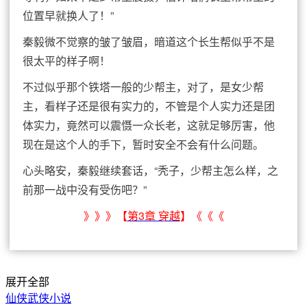
位置早就换人了！”
秦毅微不觉察的皱了皱眉，暗道这个长生帮似乎不是
很太平的样子啊！
不过似乎那个铁塔一般的少帮主，对了，是女少帮
主，看样子还是很有实力的，不管是个人实力还是团
体实力，竟然可以震慑一众长老，这就足够厉害，他
现在是这个人的手下，暂时安全不会有什么问题。
心头略安，秦毅继续套话，“秃子，少帮主怎么样，之
前那一战中没有受伤吧？”
》》》【
第3章 穿越
】《《《
展开全部
仙侠武侠小说