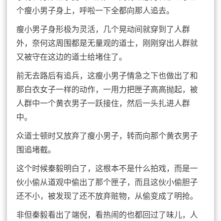
个瘦小男子身上，呼啦一下全都向那人追去。
瘦小男子身形极为灵活，几个晃动间就穿到了人群
外，奈何这周围都是无量观的道士，刚刚穿出人群就
又被守在这边的道士给堵住了。
前无去路后有追兵，这瘦小男子情急之下也做出了和
那白衣女子一样的动作，一用力把匣子高高抛起，被
人群中一个黄衣男子一跃接住，然后一头扎进人群
中。
众道士顿时又放弃了瘦小男子，转而向那个黄衣男子
围追堵截。
这个时候秦毅明白了，这根本不是什么拍戏，而是一
伙小偷从道观中偷出了那个匣子，而且这伙小偷胆子
还不小，被发现了还不放弃赃物，从偷变成了明抢。
非但秦毅看出了端倪，看热闹的也都回过了味儿，人