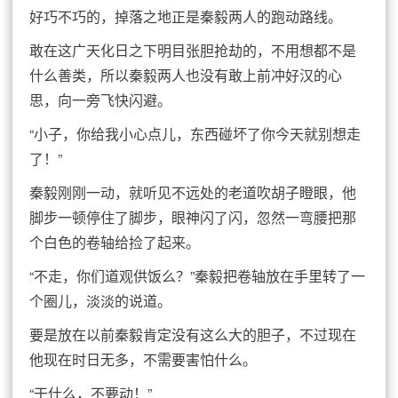
好巧不巧的，掉落之地正是秦毅两人的跑动路线。
敢在这广天化日之下明目张胆抢劫的，不用想都不是
什么善类，所以秦毅两人也没有敢上前冲好汉的心
思，向一旁飞快闪避。
“小子，你给我小心点儿，东西碰坏了你今天就别想走
了！”
秦毅刚刚一动，就听见不远处的老道吹胡子瞪眼，他
脚步一顿停住了脚步，眼神闪了闪，忽然一弯腰把那
个白色的卷轴给捡了起来。
“不走，你们道观供饭么？”秦毅把卷轴放在手里转了一
个圈儿，淡淡的说道。
要是放在以前秦毅肯定没有这么大的胆子，不过现在
他现在时日无多，不需要害怕什么。
“干什么，不要动！”