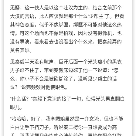
无疑，这一伙人是以这个壮汉为主的，结合之前那个
大汉的言语，此人应该就是那个什么‘少帮主’了。但看
其神色态度，似乎不像绑匪，绑匪不可能对他这么热
情。可这个场面也不像是拍戏，因为没有摄像机，也
没有导演，看来看去也没看出个什么来，把秦毅弄的
莫名其妙。
见秦毅半天没有吭声，巨汗后面一个光头瘦小的黑衣
男子忍不住了，窜到秦毅床边怼了他一下说道：“怎
么，你小子不会是被砍糊涂了，没听见少帮主的话
么？”说完频频对他使眼色。
“什么话？”秦毅下意识的接了一句，使得光头男直翻白
眼儿。
“哈哈哈，好了，我李媚娘虽然是一介女流，但也不能
白白让手下挡刀子，听说秦二楞你一直想要成为高
手，那我就把我修炼的心法传给你，再给你配合打熬