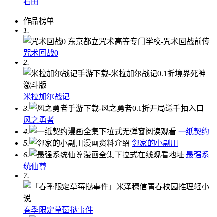
石田
作品榜单
1.
咒术回战0
2.
米拉加尔战记
3.
风之勇者
4.
一纸契约
5.
邻家的小副川
6.
最强系
统仙尊
7.
春季限定草莓挞事件