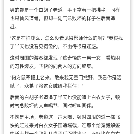
男的却是一个白胡子老道，手里拿着一把拂尘，同样
也是仙风道骨，但却一副气急败坏的样子在后面追
赶。
“这是在拍戏么，怎么没看见摄影师什么的啊？”秦毅找
了半天也没看见摄像的，不由得很是迷惑。
这时周围的游客都发现了这奇怪的一男一女，看热闹
的习性爆发，飞快的向两人的方向聚集。
“何方鼠辈报上名来，敢来我无量门撒野，我看你是活
腻了，众弟子将这女贼给我拦住！”
后面的白胡子老道追了半天也没能追上白衣女子，顿
时气急败坏的大声喝骂，同时呼叫同伴。
不愧是主场，老道这一声大喝，顿时四周的道士都飞
快的赶过来对白衣女子围追堵截，连那个给秦毅解签
的道士都一个飞纵从桌子后面跳出来，正好堵在白衣