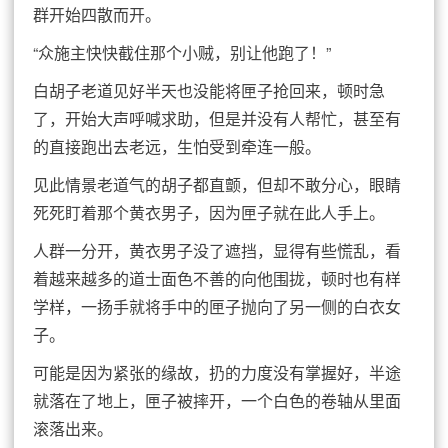
群开始四散而开。
“众施主快快截住那个小贼，别让他跑了！”
白胡子老道见好半天也没能将匣子抢回来，顿时急
了，开始大声呼喊求助，但是并没有人帮忙，甚至有
的直接跑出去老远，生怕受到牵连一般。
见此情景老道气的胡子都直颤，但却不敢分心，眼睛
死死盯着那个黄衣男子，因为匣子就在此人手上。
人群一分开，黄衣男子没了遮挡，显得有些慌乱，看
着越来越多的道士面色不善的向他围拢，顿时也有样
学样，一扬手就将手中的匣子抛向了另一侧的白衣女
子。
可能是因为紧张的缘故，扔的力度没有掌握好，半途
就落在了地上，匣子被摔开，一个白色的卷轴从里面
滚落出来。