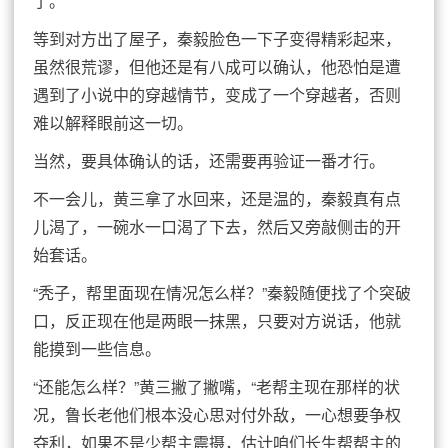
了。
等到对方出了屋子，秦毅脸色一下子变得精彩起来，
虽然很荒谬，但他还是有八成可以确认，他恐怕是遭
遇到了小说中的穿越情节，变成了一个穿越者，否则
难以解释眼前这一切。
当然，要具体确认的话，还需要再验证一番才行。
不一会儿，黄三拿了水回来，还是温的，秦毅真有点
儿渴了，一碗水一口渴了下去，然后又旁敲侧击的开
始套话。
“秃子，帮里面现在情况怎么样？”秦毅随便找了个突破
口，反正现在他是两眼一抹黑，只要对方说话，他就
能摸到一些信息。
“还能怎么样？”黄三撇了撇嘴，“老帮主现在那样的状
况，鲁长老他们根本没心思对付外敌，一心想要争权
夺利，如果不是少帮主震摄，估计咱们长生帮帮主的