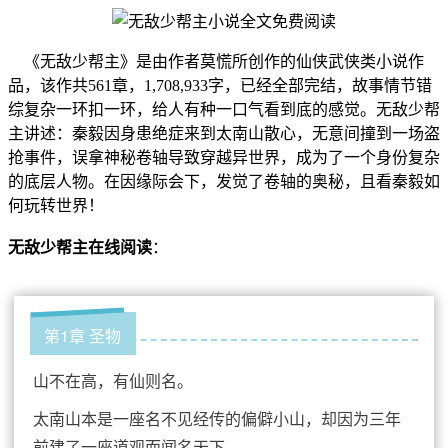
《无敌少帮主》是由作者莫慌所创作的仙侠武侠类小说作
品，该作共561章，1,708,933字，已经全部完结，故事情节错
综复杂一环扣一环，给人有种一口气看到底的感觉。无敌少帮
主讲述：秦毅因身患绝症来到太南山散心，无意间撞到一场盗
抢事件，误拿神秘卷轴导致穿越异世界，成为了一个身份复杂
的底层人物。在因缘际会下，发觉了卷轴的奥秘，且看秦毅如
何玩转世界！
无敌少帮主在线阅读
：
第1章 圣物
山不在高，有仙则名。
太南山本是一座名不见经传的偏僻小山，却因为三年
前建了一座道观而闻名天下。