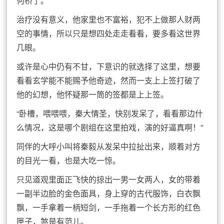
何桥了。
治疗没有意义，他家里也不富裕，犯不上做那人财两
空的事情，所以只是想四处走走看看，要多看这世界
几眼。
或许是心中仍有不甘，下意识的就选择了这里，想要
看看玄学能不能赐予他奇迹，然而一支上上签打破了
他的幻想，他怀疑那一筒的签都是上上签。
“卧槽，喂喂喂，秦大情圣，快别发呆了，看看那边什
么情况，这是哪个剧组在这里拍戏，演的好逼真啊！”
同伴的大呼小叫将秦毅从发呆中拉扯出来，顺着对方
的目光一看，也是大吃一惊。
只见道观里面正飞快的掠出一男一女两人，女的带着
一副半边脸的金色面具，身上穿的古代服饰，白衣飘
飘，一手拿着一柄短剑，一手拖着一个长方形的红色
匣子，煞是有范儿。