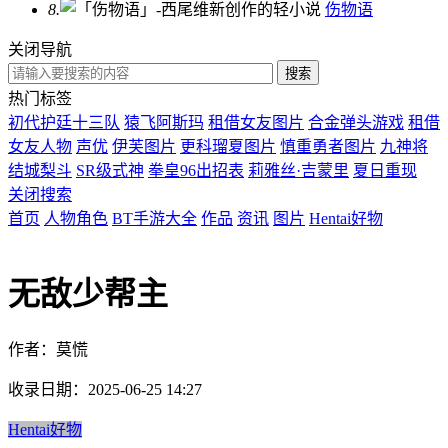
8.
伤物语
关闭导航
热门标签
初代护廷十三队
猿飞阿斯玛
租借女友图片
合金弹头游戏
租借
女友人物
声优
伊芙图片
更科瑠夏图片
慎重勇者图片
九神将
结城梨斗
SR级式神
拳皇96出招表
莉雅丝·吉蒙里
夏日重现
关闭搜索
首页
人物角色
BT手游大全
作品
资讯
图片
Hentai好物
无敌少帮主
作者：莫慌
收录日期：2025-06-25 14:27
Hentai好物