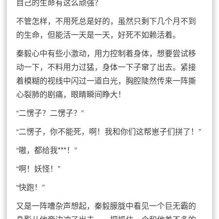
自己的生命有这么顽强？
不管怎样，不用死总是好的，虽然只剩下几个月不到
的生命，但能活一天是一天，好死不如赖活着。
秦毅心中有些小激动，用力控制着身体，想要尝试移
动一下，不料用力过猛，身体一下子窜了出去。紧接
着模糊的视线中闪过一道白光，胸腔陡然传来一阵撕
心裂肺的剧痛，眼睛瞬间睁大！
“二愣子？二愣子？”
“二愣子，你不能死，啊！我和你们这帮崽子们拼了！”
“嗷，都给我***！”
“啊！妖怪！”
“快跑！”
又是一阵嘈杂声想起，秦毅朦胧中看见一个巨无霸的