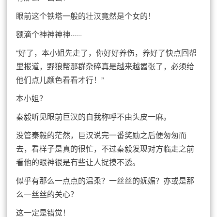
眼前这个铁塔一般的壮汉竟然是个女的！
额滴个神神神神······
“好了，本小姐先走了，你好好养伤，养好了快点回帮
里报道，野狼帮那群杂碎真是越来越嚣张了，必须给
他们点儿颜色看看才行！”
本小姐？
秦毅听见眼前巨汉的自我称呼不由头皮一麻。
没管秦毅的茫然，巨汉说完一番奖励之后便匆匆而
去，看样子是真的很忙，不过秦毅发现对方临走之前
看他的眼神很是有些让人捉摸不透。
似乎有那么一点点的温柔？一丝丝的妩媚？亦或是那
么一丝丝的关心？
这一定是错觉！