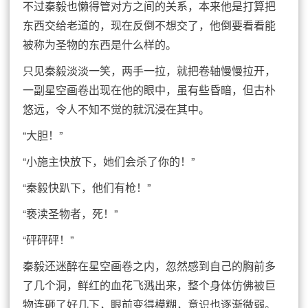
不过秦毅也懒得管对方之间的关系，本来他是打算把
东西交给老道的，现在反倒不想交了，他倒要看看能
被称为圣物的东西是什么样的。
只见秦毅淡淡一笑，两手一拉，就把卷轴慢慢拉开，
一副星空画卷出现在他的眼中，虽有些昏暗，但古朴
悠远，令人不知不觉的就沉浸在其中。
“大胆！”
“小施主快放下，她们会杀了你的！”
“秦毅快趴下，他们有枪！”
“亵渎圣物者，死！”
“砰砰砰！”
秦毅还迷醉在星空画卷之内，忽然感到自己的胸前多
了几个洞，鲜红的血花飞溅出来，整个身体仿佛被巨
物连砸了好几下，眼前变得模糊，意识也逐渐微弱。