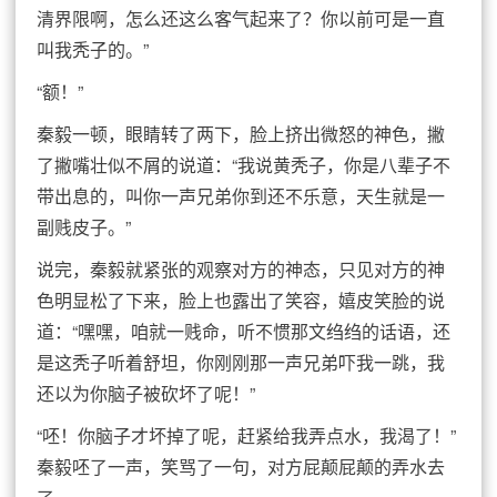
清界限啊，怎么还这么客气起来了？你以前可是一直
叫我秃子的。”
“额！”
秦毅一顿，眼睛转了两下，脸上挤出微怒的神色，撇
了撇嘴壮似不屑的说道：“我说黄秃子，你是八辈子不
带出息的，叫你一声兄弟你到还不乐意，天生就是一
副贱皮子。”
说完，秦毅就紧张的观察对方的神态，只见对方的神
色明显松了下来，脸上也露出了笑容，嬉皮笑脸的说
道：“嘿嘿，咱就一贱命，听不惯那文绉绉的话语，还
是这秃子听着舒坦，你刚刚那一声兄弟吓我一跳，我
还以为你脑子被砍坏了呢！”
“呸！你脑子才坏掉了呢，赶紧给我弄点水，我渴了！”
秦毅呸了一声，笑骂了一句，对方屁颠屁颠的弄水去