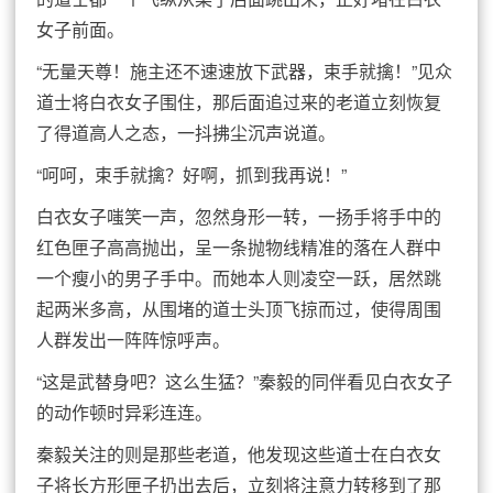
女子前面。
“无量天尊！施主还不速速放下武器，束手就擒！”见众
道士将白衣女子围住，那后面追过来的老道立刻恢复
了得道高人之态，一抖拂尘沉声说道。
“呵呵，束手就擒？好啊，抓到我再说！”
白衣女子嗤笑一声，忽然身形一转，一扬手将手中的
红色匣子高高抛出，呈一条抛物线精准的落在人群中
一个瘦小的男子手中。而她本人则凌空一跃，居然跳
起两米多高，从围堵的道士头顶飞掠而过，使得周围
人群发出一阵阵惊呼声。
“这是武替身吧？这么生猛？”秦毅的同伴看见白衣女子
的动作顿时异彩连连。
秦毅关注的则是那些老道，他发现这些道士在白衣女
子将长方形匣子扔出去后，立刻将注意力转移到了那