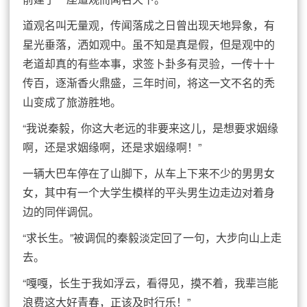
道观名叫无量观，传闻落成之日曾出现天地异象，有
星光垂落，洒如观中。虽不知是真是假，但是观中的
老道却真的有些本事，求签卜卦多有灵验，一传十十
传百，逐渐香火鼎盛，三年时间，将这一文不名的秃
山变成了旅游胜地。
“我说秦毅，你这大老远的非要来这儿，是想要求姻缘
啊，还是求姻缘啊，还是求姻缘啊！”
一辆大巴车停在了山脚下，从车上下来不少的男男女
女，其中有一个大学生模样的平头男生边走边对着身
边的同伴调侃。
“求长生。”被调侃的秦毅淡定回了一句，大步向山上走
去。
“嘎嘎，长生于我如浮云，看得见，摸不着，我辈岂能
浪费这大好青春，正该及时行乐！”