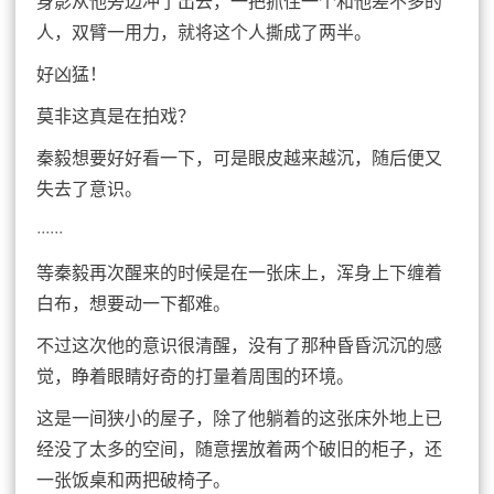
身影从他旁边冲了出去，一把抓住一个和他差不多的
人，双臂一用力，就将这个人撕成了两半。
好凶猛！
莫非这真是在拍戏？
秦毅想要好好看一下，可是眼皮越来越沉，随后便又
失去了意识。
······
等秦毅再次醒来的时候是在一张床上，浑身上下缠着
白布，想要动一下都难。
不过这次他的意识很清醒，没有了那种昏昏沉沉的感
觉，睁着眼睛好奇的打量着周围的环境。
这是一间狭小的屋子，除了他躺着的这张床外地上已
经没了太多的空间，随意摆放着两个破旧的柜子，还
一张饭桌和两把破椅子。