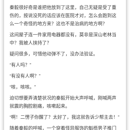
秦毅很好奇是谁把他放到了这里，自己无疑是受了重
伤的，按说没死的话应该在医院才对，怎么会跑到这
么一个奇怪的地方来？这也不是治病的地方啊？
这间屋子连一件家用电器都没有，莫非是深山老林当
中？我被人挟持了？
疑问很多，可惜他动弹不了，没办法验证。
“有人吗？”
“有没有人啊？”
“咳，咳咳。”
迫切想要弄清楚状况的秦毅开始大声呼喊，刚喊两声
就震的胸腔剧痛，咳嗽起来。
“啊！二愣子你醒了？太好了，我这就告诉少帮主去！”
随着秦毅的呼喊，一个穿着怪异服饰的魁梧男子推门