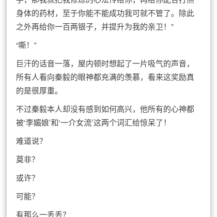
身体的药材，至于你能不能成功我可就不管了。除此
之外再给你一百两银子，并提升为我的亲卫！”
“嘶！”
巨汗的话音一落，屋内顿时想起了一片吸气的声音，
所有人看向秦毅的眼神都充满的羡慕，看来这奖励真
的是很厚重。
不过秦毅本人却没有感到如何高兴，他所有的心神都
被‘李媚娘’和‘一介女流’这两个词汇给惊呆了！
难道说？
莫非？
或许？
可能？
有那么一丢丢？