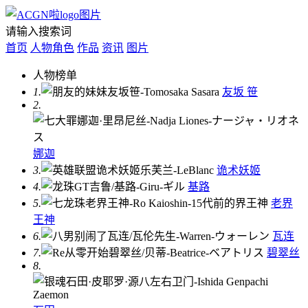
请输入搜索词
首页
人物角色
作品
资讯
图片
人物榜单
1.
友坂 笹
2.
娜迦
3.
诡术妖姬
4.
基路
5.
老界
王神
6.
瓦连
7.
碧翠丝
8.