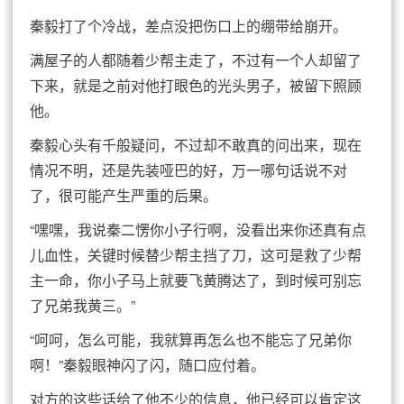
秦毅打了个冷战，差点没把伤口上的绷带给崩开。
满屋子的人都随着少帮主走了，不过有一个人却留了
下来，就是之前对他打眼色的光头男子，被留下照顾
他。
秦毅心头有千般疑问，不过却不敢真的问出来，现在
情况不明，还是先装哑巴的好，万一哪句话说不对
了，很可能产生严重的后果。
“嘿嘿，我说秦二愣你小子行啊，没看出来你还真有点
儿血性，关键时候替少帮主挡了刀，这可是救了少帮
主一命，你小子马上就要飞黄腾达了，到时候可别忘
了兄弟我黄三。”
“呵呵，怎么可能，我就算再怎么也不能忘了兄弟你
啊！”秦毅眼神闪了闪，随口应付着。
对方的这些话给了他不少的信息，他已经可以肯定这