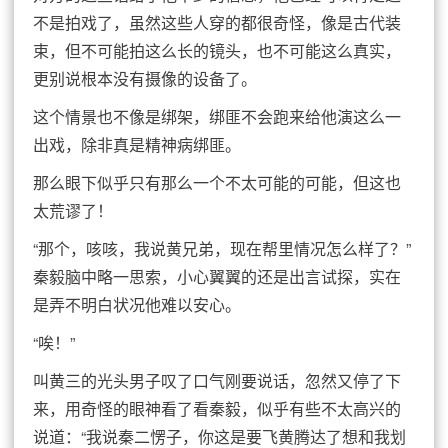
不是拍戏了，虽然这些人穿的都很奇怪，像是古代装
束，但不可能拍这么长的镜头，也不可能这么真实，
更别说根本没有摄像的设备了。
这个情景也不像是绑架，绑匪不会跑来给他演这么一
出戏，除非真是精神病绑匪。
那么眼下似乎只有那么一个不太可能的可能，但这也
太荒谬了！
“那个，咳咳，我说黄兄弟，现在帮里情况怎么样了？”
秦毅脑中略一思索，小心翼翼的还是出言试探，实在
是弄不明白状况他难以安心。
“唉！”
叫黄三的光头男子叹了口气刚要说话，忽然又停了下
来，用奇怪的眼神看了看秦毅，似乎有些不太高兴的
说道：“我说秦二愣子，你这是要飞黄腾达了想和我划