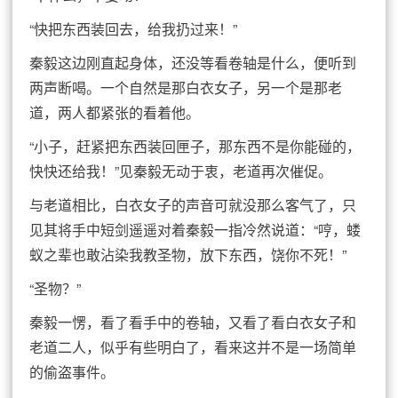
“快把东西装回去，给我扔过来！”
秦毅这边刚直起身体，还没等看卷轴是什么，便听到
两声断喝。一个自然是那白衣女子，另一个是那老
道，两人都紧张的看着他。
“小子，赶紧把东西装回匣子，那东西不是你能碰的，
快快还给我！”见秦毅无动于衷，老道再次催促。
与老道相比，白衣女子的声音可就没那么客气了，只
见其将手中短剑遥遥对着秦毅一指冷然说道：“哼，蝼
蚁之辈也敢沾染我教圣物，放下东西，饶你不死！”
“圣物？”
秦毅一愣，看了看手中的卷轴，又看了看白衣女子和
老道二人，似乎有些明白了，看来这并不是一场简单
的偷盗事件。