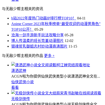
与无敌少帮主相关的资讯
b站2022年度热门动画IP排行榜TOP10！
04-11
Anime Corner 2023年秋季榜单“最受欢迎的动漫男角色”
TOP10公开！
05-29
沧海一剑手游新手玩法攻略分享
05-28
博人传温柔的班长笕堇动漫图片
12-02
银魂贫乳御姐志村妙动漫高清图片
11-15
与无敌少帮主相关的作品
更多 +
潇洒武神
ACGN啦为你提供仙侠武侠类型小说潇洒武神全文在...
仙侠武侠小说
看看
无极剑侠传
ACGN啦为你提供武侠仙侠类型小说无极剑侠传全文...