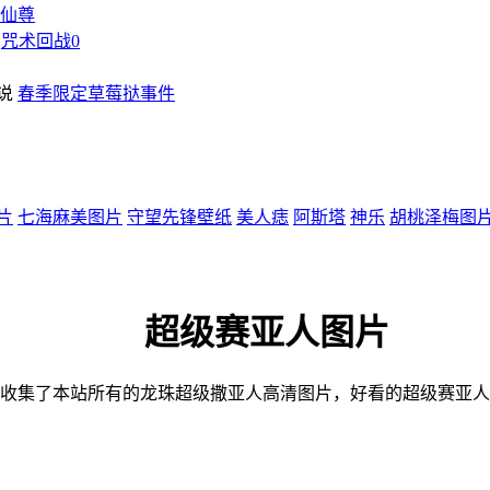
仙尊
咒术回战0
春季限定草莓挞事件
片
七海麻美图片
守望先锋壁纸
美人痣
阿斯塔
神乐
胡桃泽梅图
超级赛亚人图片
收集了本站所有的龙珠超级撒亚人高清图片，好看的超级赛亚人