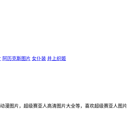
片
阿历克斯图片
女仆装
井上织姬
动漫图片，超级赛亚人高清图片大全等，喜欢超级赛亚人图片