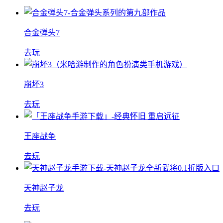
合金弹头7
去玩
崩坏3
去玩
王座战争
去玩
天神赵子龙
去玩