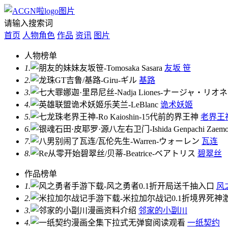
请输入搜索词
首页
人物角色
作品
资讯
图片
人物榜单
1.
友坂 笹
2.
基路
3.
4.
诡术妖姬
5.
老界王
6.
7.
瓦连
8.
碧翠丝
作品榜单
1.
风
2.
3.
邻家的小副川
4.
一纸契约