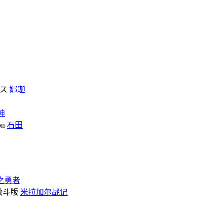
娜迦
神
石田
之勇者
米拉加尔战记