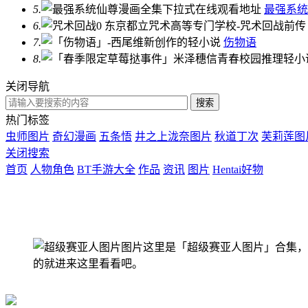
5.
最强系统
6.
7.
伤物语
8.
关闭导航
热门标签
虫师图片
奇幻漫画
五条悟
井之上泷奈图片
秋道丁次
芙莉莲图
关闭搜索
首页
人物角色
BT手游大全
作品
资讯
图片
Hentai好物
这里是「超级赛亚人图片」合集，
的就进来这里看看吧。