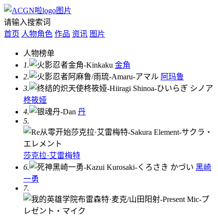
请输入搜索词
首页
人物角色
作品
资讯
图片
人物榜单
1.
金角
2.
阿玛鲁
3.
柊筱娅
4.
丹
5.
莎克拉·艾雷梅特
6.
黑崎
一勇
7.