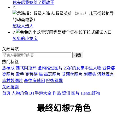
休夫后我嫁给了摄政王
7.
超级人造人
8.
兔兔的小龙宝
关闭导航
热门标签
恶棍队
猿飞阿斯玛
虚构推理图片
25岁的女高中生人物
登势婆
婆图片
歌手
克劳德
猫
高瑟图片
艾莉丝图片
刺猬头
沉默寡言
志村妙图片
基德海贼团
呪術廻戦
关闭搜索
首页
人物角色
BT手游大全
作品
资讯
图片
Hentai好物
最终幻想7角色