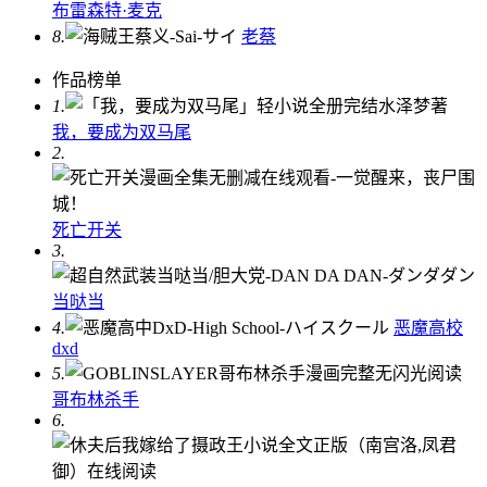
布雷森特·麦克
8.
老蔡
作品榜单
1.
我，要成为双马尾
2.
死亡开关
3.
当哒当
4.
恶魔高校
dxd
5.
哥布林杀手
6.