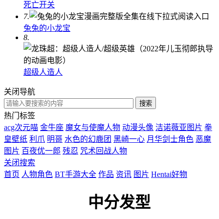
死亡开关
7.
兔兔的小龙宝
8.
超级人造人
关闭导航
热门标签
acg次元喵
金牛座
魔女与使魔人物
动漫头像
洁诺薇亚图片
拳
皇壁纸
利爪
明哥
水色的幻鹿团
黑崎一心
月华剑士角色
恶魔
图片
百夜优一郎
残忍
咒术回战人物
关闭搜索
首页
人物角色
BT手游大全
作品
资讯
图片
Hentai好物
中分发型