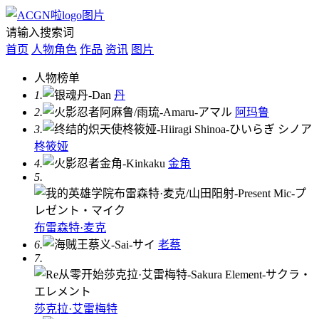
请输入搜索词
首页
人物角色
作品
资讯
图片
人物榜单
1.
丹
2.
阿玛鲁
3.
柊筱娅
4.
金角
5.
布雷森特·麦克
6.
老蔡
7.
莎克拉·艾雷梅特