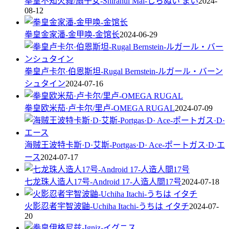
拳皇不知火舞/扇子女-Shiranui Mai-しらぬい まい
2024-
08-12
拳皇金家潘-金甲唤-金馆长
2024-06-29
拳皇卢卡尔·伯恩斯坦-Rugal Bernstein-ルガール・バーン
シュタイン
2024-07-16
拳皇欧米茄·卢卡尔/里卢-OMEGA RUGAL
2024-07-09
海贼王波特卡斯·D·艾斯-Portgas·D· Ace-ポートガス·D·エ
ース
2024-07-17
七龙珠人造人17号-Android 17-人造人間17号
2024-07-18
火影忍者宇智波鼬-Uchiha Itachi-うちは イタチ
2024-07-
20