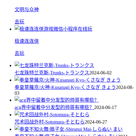
文明与众神
去玩
极速连连侠
去玩
七龙珠特兰克斯-Trunks-トランクス
2024-06-02
拳皇草薙京/火神-Kusanagi Kyo-くさなぎ きょう
2024-08-
03
acg界中留着中分发型的帅哥有哪些？
2024-06-17
咒术回战外村-Sotomura-そとむら
2024-06-27