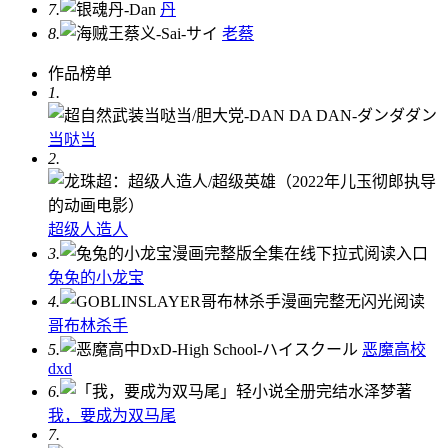
7.
丹
8.
老蔡
作品榜单
1.
当哒当
2.
超级人造人
3.
兔兔的小龙宝
4.
哥布林杀手
5.
恶魔高校
dxd
6.
我，要成为双马尾
7.