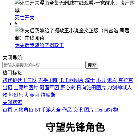
死亡开关
8.
休夫后我嫁给了摄政王
关闭导航
热门标签
初代护廷十三队
古手川唯
卡卡西图片
骑士
小丑
紫发
克拉克
出招
上原隼图片
假面军团
野心家
日向雏田图片
刀剑神域人
物
地狱乐队
萝莉
拉库斯
关闭搜索
首页
人物角色
BT手游大全
作品
资讯
图片
Hentai好物
守望先锋角色