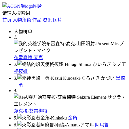
请输入搜索词
首页
人物角色
作品
资讯
图片
人物榜单
1.
布雷森特·麦克
2.
柊筱娅
3.
黑崎
一勇
4.
莎克拉·艾雷梅特
5.
金角
6.
阿玛鲁