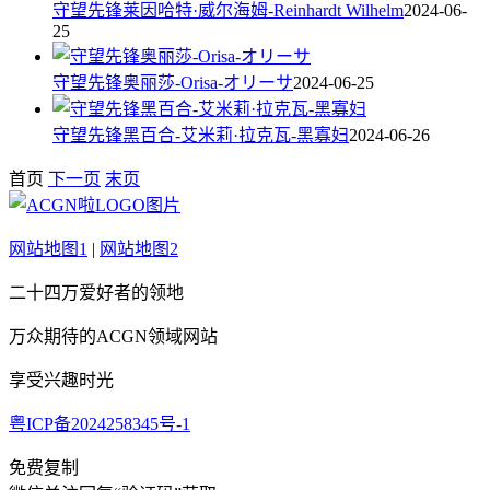
守望先锋莱因哈特·威尔海姆-Reinhardt Wilhelm
2024-06-
25
守望先锋奥丽莎-Orisa-オリーサ
2024-06-25
守望先锋黑百合-艾米莉·拉克瓦-黑寡妇
2024-06-26
首页
下一页
末页
网站地图1
|
网站地图2
二十四万爱好者的领地
万众期待的ACGN领域网站
享受兴趣时光
粤ICP备2024258345号-1
免费复制