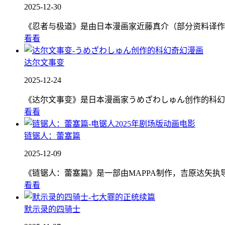
2025-12-30
《忍者与极道》是由日本漫画家近藤真介（部分资料译作近藤
看看
达尔文事变
2025-12-24
《达尔文事变》是日本漫画家うめざわしゅん创作的科幻奇幻
看看
链锯人：蕾塞篇
2025-12-09
《链锯人：蕾塞篇》是一部由MAPPA制作，吉原达矢执导
看看
默示录的四骑士