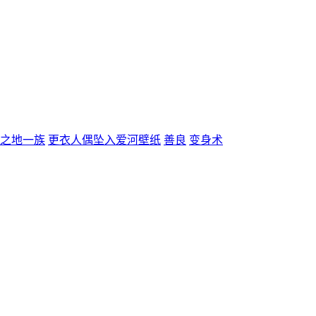
之地一族
更衣人偶坠入爱河壁纸
善良
变身术