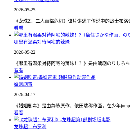
2026-05-25
《龙珠Z：二人面临危机》该片讲述了传说中的战士布洛迪
看看
哪里有温柔对待阿宅的辣妹
2026-05-22
《哪里有温柔对待阿宅的辣妹！？》是由编剧のりしろちゃ
看看
婚姻剧毒
2026-04-17
《婚姻剧毒》是由静脉原作、依田瑞稀作画，在少年jump+连
看看
龙珠超：布罗利