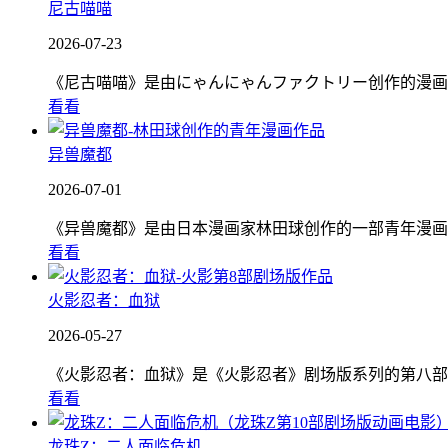
尼古喵喵
2026-07-23
《尼古喵喵》是由にゃんにゃんファクトリー创作的漫画作品，
看看
异兽魔都
2026-07-01
《异兽魔都》是由日本漫画家林田球创作的一部青年漫画作品
看看
火影忍者：血狱
2026-05-27
《火影忍者：血狱》是《火影忍者》剧场版系列的第八部作
看看
龙珠Z：二人面临危机