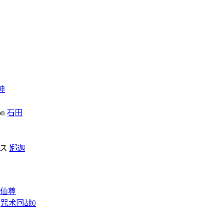
神
石田
娜迦
仙尊
咒术回战0