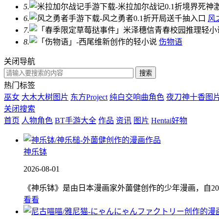
5.
6.
风
7.
8.
伤物语
关闭导航
热门标签
巫女
大木大树图片
东方Project
纯白交响曲角色
夜刀神十香图
关闭搜索
首页
人物角色
BT手游大全
作品
资讯
图片
Hentai好物
神乐钵
2026-08-01
《神乐钵》是由日本漫画家外薗健创作的少年漫画，自2023年
看看