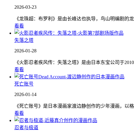
2026-03-23
《龙珠超：布罗利》是由长峰达也执导，鸟山明编剧的龙珠超第
看看
失落之塔
2026-01-28
《火影忍者疾风传：失落之塔》是由日本东宝公司于2010年
看看
死亡账号
2026-01-14
《死亡账号》是日本漫画家渡边静创作的少年漫画，以格斗
看看
忍者与极道