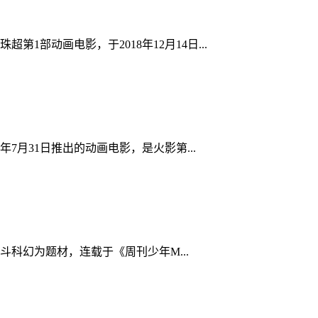
1部动画电影，于2018年12月14日...
7月31日推出的动画电影，是火影第...
科幻为题材，连载于《周刊少年M...